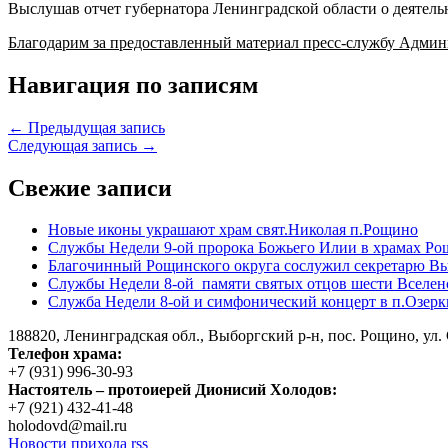
Выслушав отчет губернатора Ленинградской области о деятельн
Благодарим за предоставленный материал пресс-службу Адми
Навигация по записям
← Предыдущая запись
Следующая запись →
Свежие записи
Новые иконы украшают храм свят.Николая п.Рощино
Службы Недели 9-ой пророка Божьего Илии в храмах Ро
Благочинный Рощинского округа сослужил секретарю Вы
Службы Недели 8-ой памяти святых отцов шести Вселен
Служба Недели 8-ой и симфонический концерт в п.Озерк
188820, Ленинградская обл., Выборгский
р-н,
пос. Рощино, ул. 
Телефон храма:
+7 (931) 996-30-93
Настоятель – протоиерей Дионисий Холодов:
+7 (921) 432-41-48
holodovd@mail.ru
Новости прихода rss