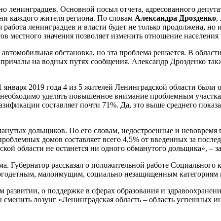
но ленинградцев. Основной посыл отчета, адресованного депутат
ни каждого жителя региона. По словам
Александра Дрозденко
,
работа ленинградцев и власти будет не только продолжена, но и
ов местного значения позволяет изменить отношение населения 
я автомобильная обстановка, но эта проблема решается. В облас
ся причалы на водных путях сообщения. Александр Дрозденко т
а 1 января 2019 года 4 из 5 жителей Ленинградской области был
, необходимо уделять повышенное внимание проблемным участка
зификации составляет почти 71%. Да, это выше среднего показат
анутых дольщиков. По его словам, недостроенные и невовремя 
 проблемных домов составляет всего 4,5% от введенных за после
дской области не останется ни одного обманутого дольщика», – 
ма. Губернатор рассказал о положительной работе Социального ко
многодетным, малоимущим, социально незащищенным категориям 
м развитии, о поддержке в сферах образования и здравоохранени
 сменить лозунг «Ленинградская область – область успешных и