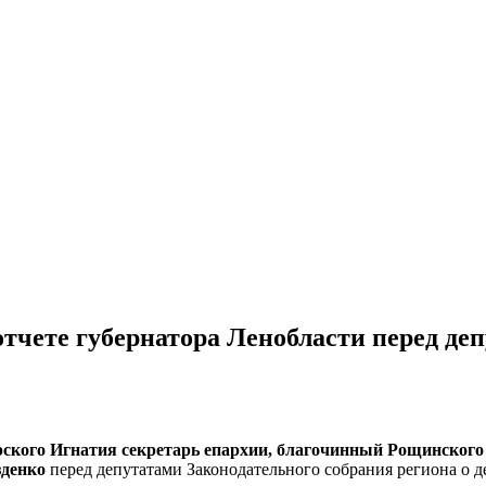
отчете губернатора Ленобласти перед де
рского Игнатия секретарь епархии, благочинный Рощинского
зденко
перед депутатами Законодательного собрания региона о д