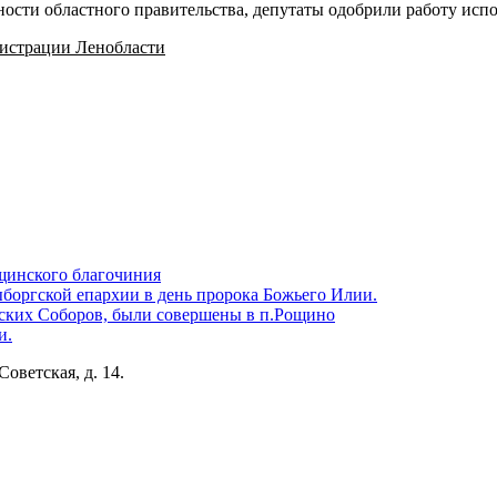
ости областного правительства, депутаты одобрили работу испо
нистрации Ленобласти
щинского благочиния
боргской епархии в день пророка Божьего Илии.
ских Соборов, были совершены в п.Рощино
и.
Советская, д. 14.