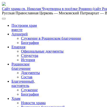
Сайт храма св. Николая Чудотворца в посёлке Рощино
(сайт Р
Русская Православная Церковь
— Московский Патриархат
— В
Построим храм
вместе
Архиерей
Служение в Рощинском благочинии
Биография
Епархия
Официальные документы
Структура
История
Рощинское
благочиние
Документы
Состав
Благочинный,
настоятель
Служение
Биография
Храм
Новости храма