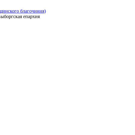
ощинского благочиния)
ыборгская епархия