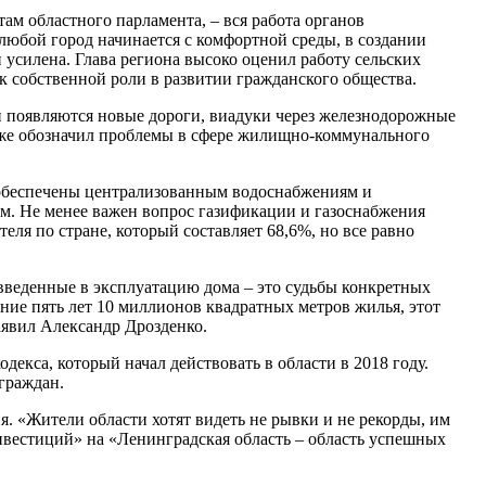
ам областного парламента, – вся работа органов
 любой город начинается с комфортной среды, в создании
 усилена. Глава региона высоко оценил работу сельских
к собственной роли в развитии гражданского общества.
ти появляются новые дороги, виадуки через железнодорожные
акже обозначил проблемы в сфере жилищно-коммунального
и обеспечены централизованным водоснабжениям и
м. Не менее важен вопрос газификации и газоснабжения
еля по стране, который составляет 68,6%, но все равно
введенные в эксплуатацию дома – это судьбы конкретных
дние пять лет 10 миллионов квадратных метров жилья, этот
заявил Александр Дрозденко.
декса, который начал действовать в области в 2018 году.
граждан.
я. «Жители области хотят видеть не рывки и не рекорды, им
нвестиций» на «Ленинградская область – область успешных