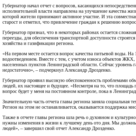
Губернатор начал отчет с вопросов, касающихся непосредствен
исполнительной власти направлена на улучшение качества жиз
которой жители принимают активное участие. И эта совместная 
старост и отметил, что привлечение граждан к решению вопрос
Губернатор признал, что в некоторых районах остается сложна
переезды, для обеспечения транспортной доступности строят
хозяйства и газификации региона.
«На первом месте остается вопрос качества питьевой воды. Н
водоотведением. Вместе с тем, с учетом износа объектов ЖКХ
населенных пунктов Ленинградской области. Сейчас уровень га
недостаточно», – подчеркнул Александр Дрозденко.
Губернатор проявил высокую обеспокоенность проблемами обм
людей, их настоящее и будущее. «Несмотря на то, что площадь
вопрос будет у меня на постоянном контроле, пока в Ленингра
Значительную часть отчета главы региона заняла социальная те
Регион на этом не останавливается, оказывается поддержка 
Также в отчете главы региона шла речь о духовном и культурно
нужны изменения в жизни к лучшему день ото дня. Мы должны
людей», – завершил свой отчет Александр Дрозденко.