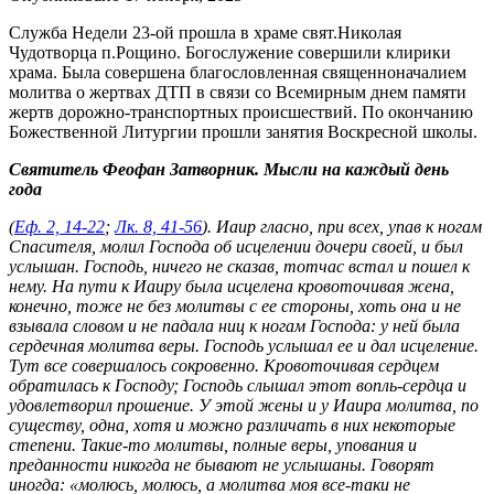
Служба Недели 23-ой прошла в храме свят.Николая
Чудотворца п.Рощино. Богослужение совершили клирики
храма. Была совершена благословленная священноначалием
молитва о жертвах ДТП в связи со Всемирным днем памяти
жертв дорожно-транспортных происшествий. По окончанию
Божественной Литургии прошли занятия Воскресной школы.
Святитель Феофан Затворник. Мысли на каждый день
года
(
Еф. 2, 14-22
;
Лк. 8, 41-56
). Иаир гласно, при всех, упав к ногам
Спасителя, молил Господа об исцелении дочери своей, и был
услышан. Господь, ничего не сказав, тотчас встал и пошел к
нему. На пути к Иаиру была исцелена кровоточивая жена,
конечно, тоже не без молитвы с ее стороны, хоть она и не
взывала словом и не падала ниц к ногам Господа: у ней была
сердечная молитва веры. Господь услышал ее и дал исцеление.
Тут все совершалось сокровенно. Кровоточивая сердцем
обратилась к Господу; Господь слышал этот вопль-сердца и
удовлетворил прошение. У этой жены и у Иаира молитва, по
существу, одна, хотя и можно различать в них некоторые
степени. Такие-то молитвы, полные веры, упования и
преданности никогда не бывают не услышаны. Говорят
иногда: «молюсь, молюсь, а молитва моя все-таки не