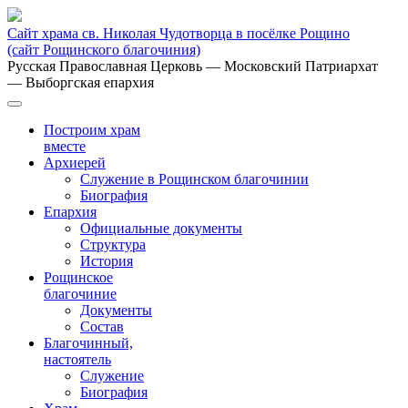
Сайт храма св. Николая Чудотворца в посёлке Рощино
(сайт Рощинского благочиния)
Русская Православная Церковь
— Московский Патриархат
— Выборгская епархия
Построим храм
вместе
Архиерей
Служение в Рощинском благочинии
Биография
Епархия
Официальные документы
Структура
История
Рощинское
благочиние
Документы
Состав
Благочинный,
настоятель
Служение
Биография