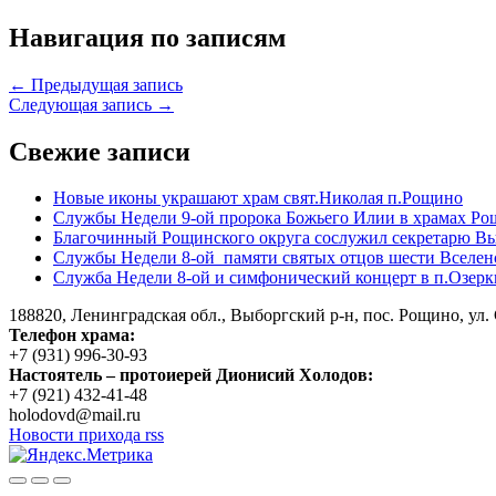
Навигация по записям
← Предыдущая запись
Следующая запись →
Свежие записи
Новые иконы украшают храм свят.Николая п.Рощино
Службы Недели 9-ой пророка Божьего Илии в храмах Ро
Благочинный Рощинского округа сослужил секретарю Вы
Службы Недели 8-ой памяти святых отцов шести Вселен
Служба Недели 8-ой и симфонический концерт в п.Озерк
188820, Ленинградская обл., Выборгский
р-н,
пос. Рощино, ул. 
Телефон храма:
+7 (931) 996-30-93
Настоятель – протоиерей Дионисий Холодов:
+7 (921) 432-41-48
holodovd@mail.ru
Новости прихода rss