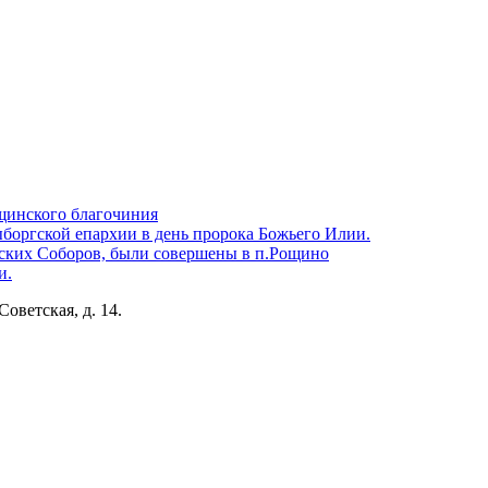
щинского благочиния
боргской епархии в день пророка Божьего Илии.
ских Соборов, были совершены в п.Рощино
и.
Советская, д. 14.