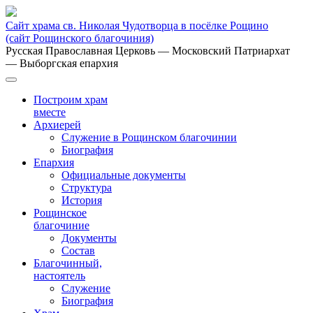
Сайт храма св. Николая Чудотворца в посёлке Рощино
(сайт Рощинского благочиния)
Русская Православная Церковь
— Московский Патриархат
— Выборгская епархия
Построим храм
вместе
Архиерей
Служение в Рощинском благочинии
Биография
Епархия
Официальные документы
Структура
История
Рощинское
благочиние
Документы
Состав
Благочинный,
настоятель
Служение
Биография