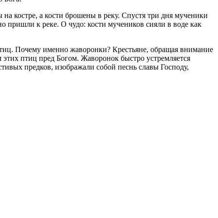
а костре, а кости брошены в реку. Спустя три дня мученики
о пришли к реке. О чудо: кости мучеников сияли в воде как
 птиц. Почему именно жаворонки? Крестьяне, обращая внимание
м этих птиц пред Богом. Жаворонок быстро устремляется
стивых предков, изображали собой песнь славы Господу,