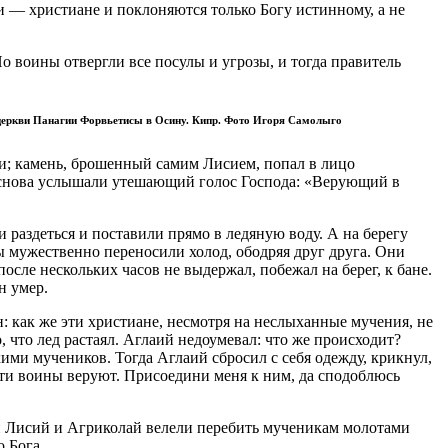
и — христиане и поклоняются только Богу истинному, а не
 воины отвергли все посулы и угрозы, и тогда правитель
 церкви Панагии Форвьетисы в Осину. Кипр. Фото Игоря Самoлыго
и; камень, брошенный самим Лисием, попал в лицо
 снова услышали утешающий голос Господа: «Верующий в
 раздеться и поставили прямо в ледяную воду. А на берегу
ны мужественно переносили холод, ободряя друг друга. Они
сле нескольких часов не выдержал, побежал на берег, к бане.
н умер.
н: как же эти христиане, несмотря на неслыханные мучения, не
, что лед растаял. Аглаий недоумевал: что же происходит?
ими мучеников. Тогда Аглаий сбросил с себя одежду, крикнул,
эти воины веруют. Присоедини меня к ним, да сподоблюсь
ти Лисий и Агриколай велели перебить мученикам молотами
 Бога.