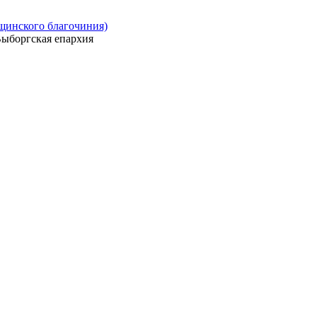
ощинского благочиния)
ыборгская епархия