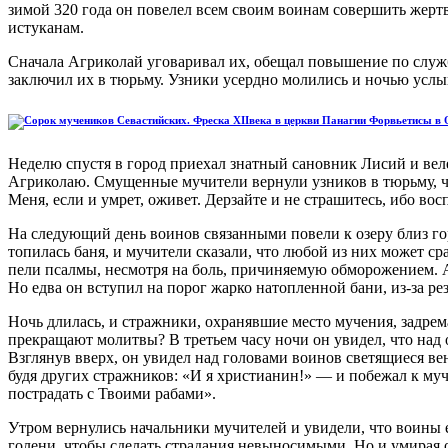
зимой 320 года он повелел всем своим воинам совершить жертв
истуканам.
Сначала Агриколай уговаривал их, обещал повышение по службе
заключил их в тюрьму. Узники усердно молились и ночью услы
Неделю спустя в город приехал знатный сановник Лисий и вел
Агриколаю. Смущенные мучители вернули узников в тюрьму, ч
Меня, если и умрет, оживет. Дерзайте и не страшитесь, ибо во
На следующий день воинов связанными повели к озеру близ гор
топилась баня, и мучители сказали, что любой из них может ср
пели псалмы, несмотря на боль, причиняемую обморожением. А м
Но едва он вступил на порог жарко натопленной бани, из-за рез
Ночь длилась, и стражники, охранявшие место мучения, задрем
прекращают молитвы? В третьем часу ночи он увидел, что над оз
Взглянув вверх, он увидел над головами воинов светящиеся ве
будя других стражников: «И я христианин!» — и побежал к муч
пострадать с Твоими рабами».
Утром вернулись начальники мучителей и увидели, что воины
голени, чтобы сделать страдания невыносимыми. Но и умирая о