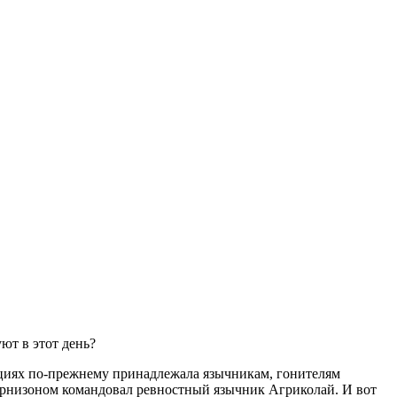
уют в этот день?
нциях по-прежнему принадлежала язычникам, гонителям
гарнизоном командовал ревностный язычник Агриколай. И вот