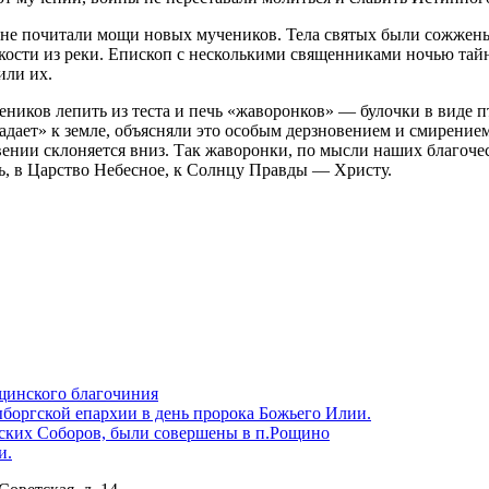
не почитали мощи новых мучеников. Тела святых были сожжены н
 кости из реки. Епископ с несколькими священниками ночью тайн
или их.
еников лепить из теста и печь «жаворонков» — булочки в виде
адает» к земле, объясняли это особым дерзновением и смирение
вении склоняется вниз. Так жаворонки, по мысли наших благоче
ь, в Царство Небесное, к Солнцу Правды — Христу.
щинского благочиния
боргской епархии в день пророка Божьего Илии.
ских Соборов, были совершены в п.Рощино
и.