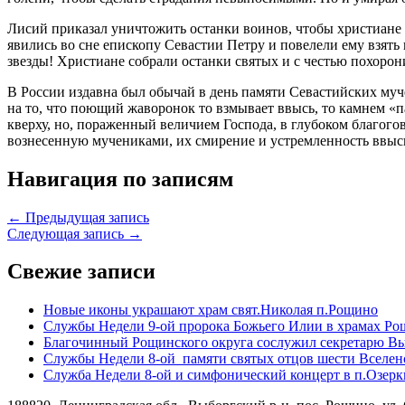
Лисий приказал уничтожить останки воинов, чтобы христиане 
явились во сне епископу Севастии Петру и повелели ему взять
звезды! Христиане собрали останки святых и с честью похорон
В России издавна был обычай в день памяти Севастийских муч
на то, что поющий жаворонок то взмывает ввысь, то камнем «п
кверху, но, пораженный величием Господа, в глубоком благого
вознесенную мучениками, их смирение и устремленность ввыс
Навигация по записям
← Предыдущая запись
Следующая запись →
Свежие записи
Новые иконы украшают храм свят.Николая п.Рощино
Службы Недели 9-ой пророка Божьего Илии в храмах Ро
Благочинный Рощинского округа сослужил секретарю Вы
Службы Недели 8-ой памяти святых отцов шести Вселен
Служба Недели 8-ой и симфонический концерт в п.Озерк