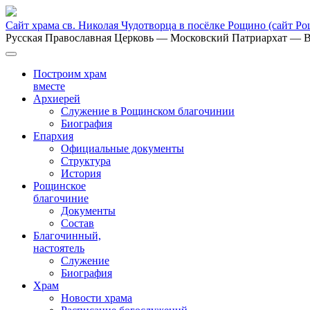
Сайт храма св. Николая Чудотворца в посёлке Рощино
(сайт Р
Русская Православная Церковь
— Московский Патриархат
— В
Построим храм
вместе
Архиерей
Служение в Рощинском благочинии
Биография
Епархия
Официальные документы
Структура
История
Рощинское
благочиние
Документы
Состав
Благочинный,
настоятель
Служение
Биография
Храм
Новости храма