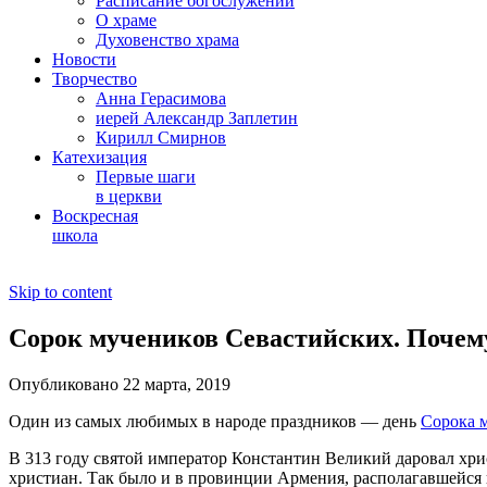
Расписание богослужений
О храме
Духовенство храма
Новости
Творчество
Анна Герасимова
иерей Александр Заплетин
Кирилл Смирнов
Катехизация
Первые шаги
в церкви
Воскресная
школа
Skip to content
Сорок мучеников Севастийских. Почему
Опубликовано 22 марта, 2019
Один из самых любимых в народе праздников — день
Сорока 
В 313 году святой император Константин Великий даровал хр
христиан. Так было и в провинции Армения, располагавшейся 