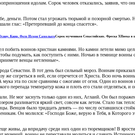
оприношения идолам. Сорок человек отказались, заявив, что он
, деньги. Потом стал угрожать тюрьмой и позорной смертью. Но
шали глас: «Претерпевший до конца спасется».
Сорок мучеников Севастийских. Фреска XIIвека в
ел побить воинов-христиан камнями. Но камни летели мимо цел
тобы подумать, как поступить с ними. Ночью в темнице воины
сприимете венцы нетленные».
ода Севастии. В тот день был сильный мороз. Воинам приказали
азу же согреться в ней, если отречется от Христа. Всю ночь вои
ука эта по силе сравнима с ожогами от огня. Один из воинов по
кого перепада температур кожа и плоть его стали отделяться, и о
али. Не мог заснуть только один из них, Аглаий. Он был пораже
ером разливается яркий свет, совсем как летом. Стало так тепло
нцы. Венцов было тридцать девять — по числу оставшихся стойк
еникам. Он молился: «Господи Боже, верую в Тебя, в Которого 
 еще живы, да впридачу среди них один из тюремщиков! В ярос
т мучений, воины не переставали молиться и славить Истинного