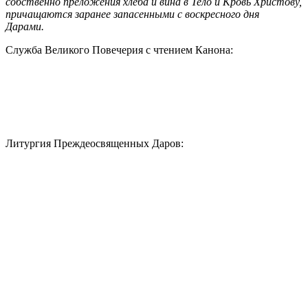
собственно преложения хлеба и вина в Тело и Кровь Христову,
причащаются заранее запасенными с воскресного дня
Дарами.
Служба Великого Повечерия с чтением Канона:
Литургия Преждеосвященных Даров: