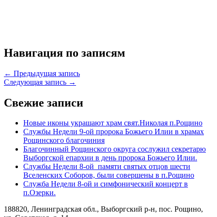
Навигация по записям
← Предыдущая запись
Следующая запись →
Свежие записи
Новые иконы украшают храм свят.Николая п.Рощино
Службы Недели 9-ой пророка Божьего Илии в храмах
Рощинского благочиния
Благочинный Рощинского округа сослужил секретарю
Выборгской епархии в день пророка Божьего Илии.
Службы Недели 8-ой памяти святых отцов шести
Вселенских Соборов, были совершены в п.Рощино
Служба Недели 8-ой и симфонический концерт в
п.Озерки.
188820, Ленинградская обл., Выборгский
р-н,
пос. Рощино,