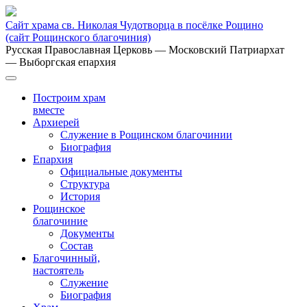
Сайт храма св. Николая Чудотворца в посёлке Рощино
(сайт Рощинского благочиния)
Русская Православная Церковь
— Московский Патриархат
— Выборгская епархия
Построим храм
вместе
Архиерей
Служение в Рощинском благочинии
Биография
Епархия
Официальные документы
Структура
История
Рощинское
благочиние
Документы
Состав
Благочинный,
настоятель
Служение
Биография