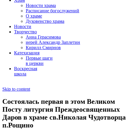
Храм
Новости храма
Расписание богослужений
О храме
Духовенство храма
Новости
Творчество
Анна Герасимова
иерей Александр Заплетин
Кирилл Смирнов
Катехизация
Первые шаги
в церкви
Воскресная
школа
Skip to content
Состоялась первая в этом Великом
Посту литургия Преждеосвященных
Даров в храме св.Николая Чудотворца
п.Рощино