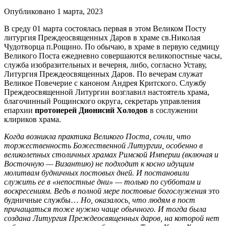
Опубликовано 1 марта, 2023
В среду 01 марта состоялась первая в этом Великом Посту
литургия Преждеосвященных Даров в храме св.Николая
Чудотворца п.Рощино. По обычаю, в храме в первую седмицу
Великого Поста ежедневно совершаются великопостные часы,
служба изобразительных и вечерня, либо, согласно Уставу,
Литургия Преждеосвященных Даров. По вечерам служат
Великое Повечерие с каноном Андрея Критского. Службу
Преждеосвященной Литургии возглавил настоятель храма,
благочинный Рощинского округа, секретарь управления
епархии
протоиерей Дионисий Холодов
в сослужении
клириков храма.
Когда возникла практика Великого Поста, сочли, что
торжественность Божественной Литургии, особенно в
великолепных столичных храмах Римской Империи (включая и
Восточную — Византию) не подходит к косно идущим
молитвам будничных постовых дней. И постановили
служить ее в «непостные дни» — только по субботам и
воскресениям. Ведь в полной мере постовые богослужения
это
будничные службы…
Но, оказалось, что людям в пост
причащаться тоже нужно чаще обычного. И тогда была
создана Литургия Преждеосвященных даров, на которой нет