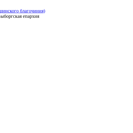
ощинского благочиния)
ыборгская епархия