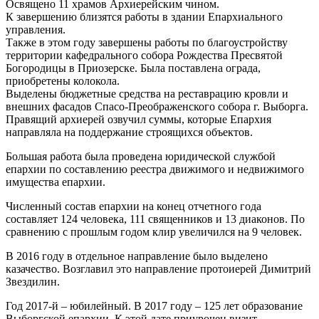
Освящено 11 храмов Архиерейским чином.
К завершению близятся работы в здании Епархиального
управления.
Также в этом году завершены работы по благоустройству
территории кафедрального собора Рождества Пресвятой
Богородицы в Приозерске. Была поставлена ограда,
приобретены колокола.
Выделены бюджетные средства на реставрацию кровли и
внешних фасадов Спасо-Преображенского собора г. Выборга.
Правящий архиерей озвучил суммы, которые Епархия
направляла на поддержание строящихся объектов.
Большая работа была проведена юридической службой
епархии по составлению реестра движимого и недвижимого
имущества епархии.
Численный состав епархии на конец отчетного года
составляет 124 человека, 111 священников и 13 диаконов. По
сравнению с прошлым годом клир увеличился на 9 человек.
В 2016 году в отдельное направление было выделено
казачество. Возглавил это направление протоиерей Димитрий
Звездилин.
Год 2017-й – юбилейный. В 2017 году – 125 лет образование
Выборгской епархии. К этой дате приурочен визит