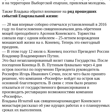
и на территории Выборгской епархии, привлекая молодежь.
Также Владыка обратил внимание на
ряд прошедших
событий Епархиальной жизни:
— 28 мая впервые соборно отмечался установленный в 2016
году по благословению священноначалия день обретения
мощей преподобного Арсения Коневского. Торжества
совпали еще с одним юбилеем – 25-летием возрождения
монашеской жизни на о. Коневец. Теперь это ежегодный
праздник.
— В этом году 12 июля о. Коневец посетил Президент России
Владимир Владимирович Путин.
Это был незапланированный визит главы Государства. После
посещения Коневца В. В. Путиным буквально через 4 дня
остров посетил по поручению Президента руководитель
Роснефти Игорь Иванович Сечин, после чего было принято
решение, что компания «Роснефть» войдет на остров как
основной благотворитель. В связи с этим было решено
отказаться от государственного финансирования и
производить реставрацию возможностями компании
«Роснефть».
Владыка Игнатий как священноархимандрит Коневского
монастыря рассказал об уже идущих работах и о планируемых
сроках их выполнения.