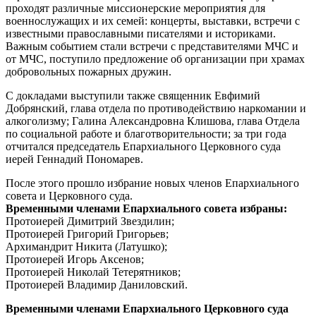
проходят различные миссионерские мероприятия для
военнослужащих и их семей: концерты, выставки, встречи с
известными православными писателями и историками.
Важным событием стали встречи с представителями МЧС и
от МЧС, поступило предложение об организации при храмах
добровольных пожарных дружин.
С докладами выступили также священник Евфимий
Добрянский, глава отдела по противодействию наркомании и
алкоголизму; Галина Александровна Клишова, глава Отдела
по социальной работе и благотворительности; за три года
отчитался председатель Епархиального Церковного суда
иерей Геннадий Пономарев.
После этого прошло избрание новых членов Епархиального
совета и Церковного суда.
Временными членами Епархиального совета избраны:
Протоиерей Димитрий Звездилин;
Протоиерей Григорий Григорьев;
Архимандрит Никита (Латушко);
Протоиерей Игорь Аксенов;
Протоиерей Николай Тетерятников;
Протоиерей Владимир Даниловский.
Временными членами Епархиального Церковного суда