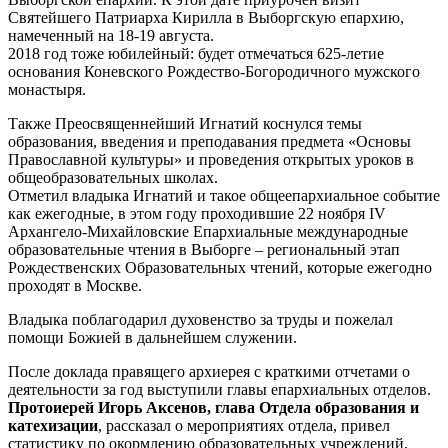
Святейшего Патриарха Кирилла в Выборгскую епархию,
намеченный на 18-19 августа.
2018 год тоже юбилейный: будет отмечаться 625-летие
основания Коневского Рождество-Богородичного мужского
монастыря.
Также Преосвященнейший Игнатий коснулся темы
образования, введения и преподавания предмета «Основы
Православной культуры» и проведения открытых уроков в
общеобразовательных школах.
Отметил владыка Игнатий и такое общеепархиальное событие
как ежегодные, в этом году проходившие 22 ноября IV
Архангело-Михайловские Епархиальные международные
образовательные чтения в Выборге – региональный этап
Рождественских Образовательных чтений, которые ежегодно
проходят в Москве.
Владыка поблагодарил духовенство за труды и пожелал
помощи Божией в дальнейшем служении.
После доклада правящего архиерея с краткими отчетами о
деятельности за год выступили главы епархиальных отделов.
Протоиерей Игорь Аксенов, глава Отдела образования и
катехизации
, рассказал о мероприятиях отдела, привел
статистику по окормлению образовательных учреждений,