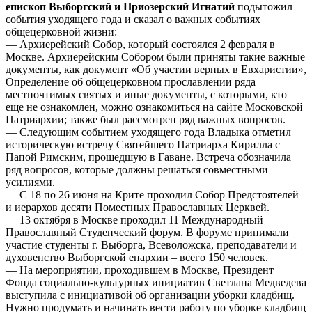
епископ Выборгский и Приозерский Игнатий
подытожил
события уходящего года и сказал о важных событиях
общецерковной жизни:
— Архиерейский Собор, который состоялся 2 февраля в
Москве. Архиерейским Собором были приняты такие важные
документы, как документ «Об участии верных в Евхаристии»,
Определение об общецерковном прославлении ряда
местночтимых святых и иные документы, с которыми, кто
еще не ознакомлен, можно ознакомиться на сайте Московской
Патриархии; также был рассмотрен ряд важных вопросов.
— Следующим событием уходящего года Владыка отметил
историческую встречу Святейшего Патриарха Кирилла с
Папой Римским, прошедшую в Гаване. Встреча обозначила
ряд вопросов, которые должны решаться совместными
усилиями.
— С 18 по 26 июня на Крите проходил Собор Предстоятелей
и иерархов десяти Поместных Православных Церквей.
— 13 октября в Москве проходил 11 Международный
Православный Студенческий форум. В форуме принимали
участие студенты г. Выборга, Всеволожска, преподаватели и
духовенство Выборгской епархии – всего 150 человек.
— На мероприятии, проходившем в Москве, Президент
Фонда социально-культурных инициатив Светлана Медведева
выступила с инициативой об организации уборки кладбищ.
Нужно продумать и начинать вести работу по уборке кладбищ