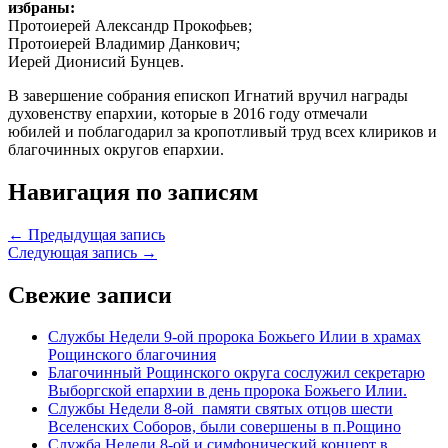
избраны:
Протоиерей Александр Прокофьев;
Протоиерей Владимир Данкович;
Иерей Дионисий Бунцев.
В завершение собрания епископ Игнатий вручил награды
духовенству епархии, которые в 2016 году отмечали
юбилей и поблагодарил за кропотливый труд всех клириков и
благочинных округов епархии.
Навигация по записям
← Предыдущая запись
Следующая запись →
Свежие записи
Службы Недели 9-ой пророка Божьего Илии в храмах
Рощинского благочиния
Благочинный Рощинского округа сослужил секретарю
Выборгской епархии в день пророка Божьего Илии.
Службы Недели 8-ой памяти святых отцов шести
Вселенских Соборов, были совершены в п.Рощино
Служба Недели 8-ой и симфонический концерт в