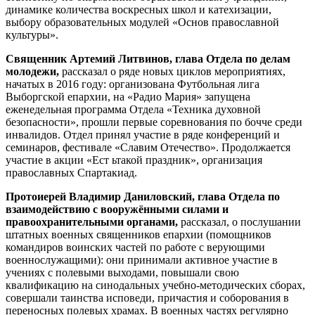
динамике количества воскресных школ и катехизации,
выбору образовательных модулей «Основ православной
культуры».
Священник Артемий Литвинов, глава Отдела по делам
молодежи,
рассказал о ряде новых циклов мероприятиях,
начатых в 2016 году: организована Футбольная лига
Выборгской епархии, на «Радио Мария» запущена
еженедельная программа Отдела «Техника духовной
безопасности», прошли первые соревнования по бочче среди
инвалидов. Отдел принял участие в ряде конференций и
семинаров, фестивале «Славим Отечество». Продолжается
участие в акции «Ест ьтакой праздник», организация
православных Спартакиад.
Протоиерей Владимир Даниловский, глава Отдела по
взаимодействию с вооружёнными силами и
правоохранительными органами,
рассказал, о послушании
штатных военных священников епархии (помощников
командиров воинских частей по работе с верующими
военнослужащими): они принимали активное участие в
учениях с полевыми выходами, повышали свою
квалификацию на синодальных учебно-методических сборах,
совершали таинства исповеди, причастия и соборования в
переносных полевых храмах. В военных частях регулярно