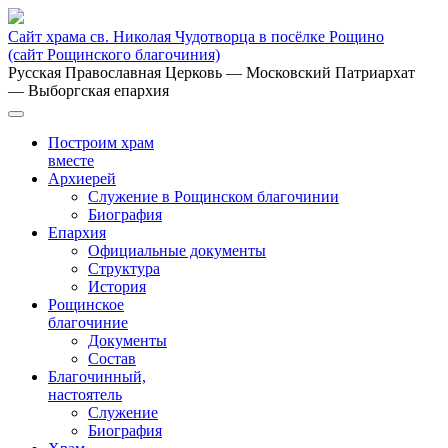
Сайт храма св. Николая Чудотворца в посёлке Рощино
(сайт Рощинского благочиния)
Русская Православная Церковь
— Московский Патриархат
— Выборгская епархия
Построим храм
вместе
Архиерей
Служение в Рощинском благочинии
Биография
Епархия
Официальные документы
Структура
История
Рощинское
благочиние
Документы
Состав
Благочинный,
настоятель
Служение
Биография