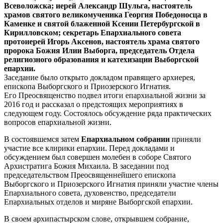
Всеволожска; иерей Александр Шульга, настоятель
храмов святого великомученика Георгия Победоносца в
Каменке и святой блаженной Ксении Петербургской в
Кирилловском; секретарь Епархиального совета
протоиерей Игорь Аксенов, настоятель храма святого
пророка Божия Илии Выборга, председатель Отдела
религиозного образования и катехизации Выборгской
епархии.
Заседание было открыто докладом правящего архиерея,
епископа Выборгского и Приозерского Игнатия.
Его Преосвященство подвел итоги епархиальной жизни за
2016 год и рассказал о предстоящих мероприятиях в
следующем году. Состоялось обсуждение ряда практических
вопросов епархиальной жизни.
В состоявшемся затем
Епархиальном собрании
приняли
участие все клирики епархии. Перед докладами и
обсуждением был совершен молебен в соборе Святого
Архистратига Божия Михаила. В заседании под
председательством Преосвященнейшего епископа
Выборгского и Приозерского Игнатия приняли участие члены
Епархиального совета, духовенство, председатели
Епархиальных отделов и миряне Выборгской епархии.
В своем архипастырском слове, открывшем собрание,