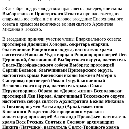
23 декабря под руководством правящего архиерея,
епископа
Выборгского и Приозерского Игнатия
прошло ежегодное
епархиальное собрание и итоговое заседание Епархиального
совета в храмовом комплексе во имя святого Архангела
Михаила в Токсово.
В заседании приняли участие члены Епархиального совета:
протоиерей Дионисий Холодов, секретарь епархии,
благочинный Рощинского округа, настоятель храма
святителя Николая Чудотворца в Рощино; протоиерей Лев
Церпицкий, благочинный Выборгского округа, настоятель
Спасо-Преображенского собора Выборга; протоиерей
Сергий Бельков, благочинный Приозерского округа,
настоятель храма Коневской иконы Божией Матери в
Саперном; протоиерей Роман Гуцу, благочинный
Всеволожского округа, настоятель храма Спаса
Нерукотворного Образа на «Дороге жизни» Всеволожска;
протоиерей Лев Нерода, благочинный Токсовского округа,
настоятель собора святого Архистратига Божия Михаила
в Токсово; игумен Александр (Арва), наместник
Коневского Рождество-Богородичного мужского
монастыря; протоиерей Александр Прокофьев, настоятель
храма Всех Русских Святых в Сосново; архимандрит
Никита (Латушко), настоятель Свято-Троицкого храма