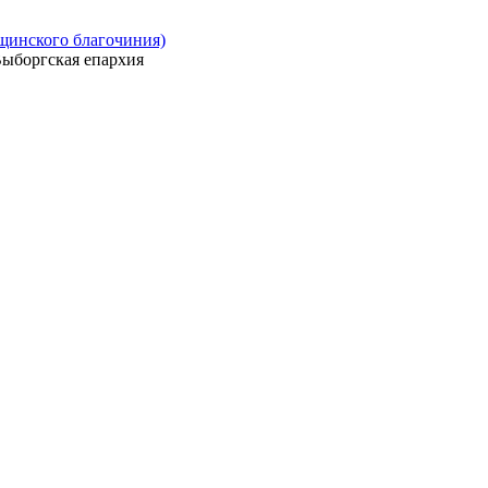
ощинского благочиния)
ыборгская епархия