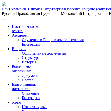
Сайт храма св. Николая Чудотворца в посёлке Рощино
(сайт Р
Русская Православная Церковь
— Московский Патриархат
— В
Построим храм
вместе
Архиерей
Служение в Рощинском благочинии
Биография
Епархия
Официальные документы
Структура
История
Рощинское
благочиние
Документы
Состав
Благочинный,
настоятель
Служение
Биография
Храм
Новости храма