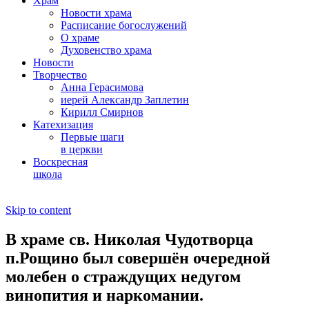
Храм
Новости храма
Расписание богослужений
О храме
Духовенство храма
Новости
Творчество
Анна Герасимова
иерей Александр Заплетин
Кирилл Смирнов
Катехизация
Первые шаги
в церкви
Воскресная
школа
Skip to content
В храме св. Николая Чудотворца
п.Рощино был совершён очередной
молебен о страждущих недугом
винопития и наркомании.