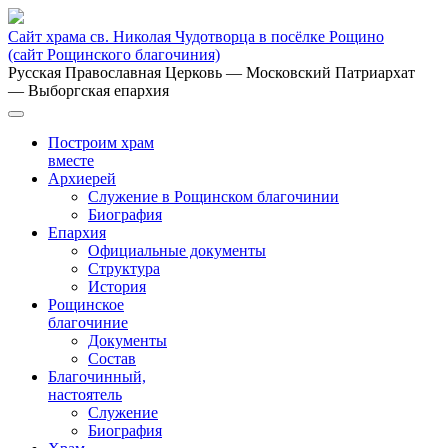
Сайт храма св. Николая Чудотворца в посёлке Рощино
(сайт Рощинского благочиния)
Русская Православная Церковь
— Московский Патриархат
— Выборгская епархия
Построим храм
вместе
Архиерей
Служение в Рощинском благочинии
Биография
Епархия
Официальные документы
Структура
История
Рощинское
благочиние
Документы
Состав
Благочинный,
настоятель
Служение
Биография