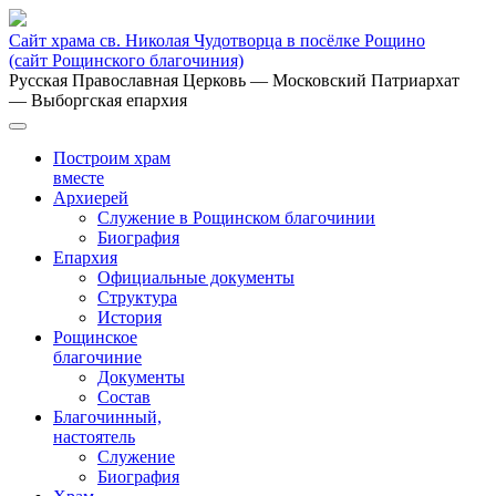
Сайт храма св. Николая Чудотворца в посёлке Рощино
(сайт Рощинского благочиния)
Русская Православная Церковь
— Московский Патриархат
— Выборгская епархия
Построим храм
вместе
Архиерей
Служение в Рощинском благочинии
Биография
Епархия
Официальные документы
Структура
История
Рощинское
благочиние
Документы
Состав
Благочинный,
настоятель
Служение
Биография