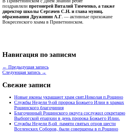
В Приветнинском с Днем Знаний ребят
поздравляли
протоиерей Виталий Тимченко, а также
директор школы Сергачев С.Н. и глава муниц.
образования Дружинин А.Г
. — активные прихожане
Вокресенского хоама в Приветнинском.
Навигация по записям
← Предыдущая запись
Следующая запись →
Свежие записи
Новые иконы украшают храм свят.Николая п.Рощино
Службы Недели 9-ой пророка Божьего Илии в храмах
Рощинского благочиния
Благочинный Рощинского округа сослужил секретарю
Выборгской епархии в день пророка Божьего Илии.
Службы Недели 8-ой памяти святых отцов шести
Вселенских Соборов, были совершены в п.Рощино