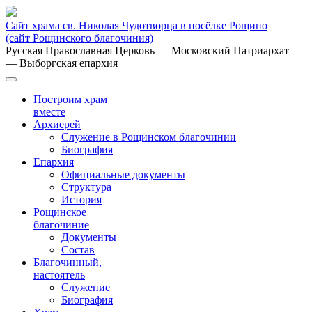
Сайт храма св. Николая Чудотворца в посёлке Рощино
(сайт Рощинского благочиния)
Русская Православная Церковь
— Московский Патриархат
— Выборгская епархия
Построим храм
вместе
Архиерей
Служение в Рощинском благочинии
Биография
Епархия
Официальные документы
Структура
История
Рощинское
благочиние
Документы
Состав
Благочинный,
настоятель
Служение
Биография