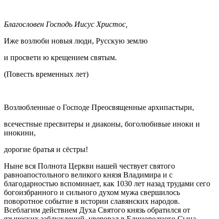
Благословен Господь Иисус Христос,
Иже возлюби новыя люди, Русскую землю
и просвети ю крещением святым.
(Повесть временных лет)
Возлюбленные о Господе Преосвященные архипастыри,
всечестные пресвитеры и диаконы, боголюбивые иноки и
инокини,
дорогие братья и сёстры!
Ныне вся Полнота Церкви нашей чествует святого
равноапостольного великого князя Владимира и с
благодарностью вспоминает, как 1030 лет назад трудами сего
богоизбранного и сильного духом мужа свершилось
поворотное событие в истории славянских народов.
Всеблагим действием Духа Святого князь обратился от
языческих заблуждений, уверовал в Единородного Сына