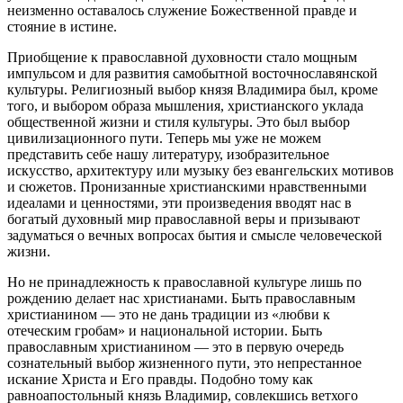
неизменно оставалось служение Божественной правде и
стояние в истине.
Приобщение к православной духовности стало мощным
импульсом и для развития самобытной восточнославянской
культуры. Религиозный выбор князя Владимира был, кроме
того, и выбором образа мышления, христианского уклада
общественной жизни и стиля культуры. Это был выбор
цивилизационного пути. Теперь мы уже не можем
представить себе нашу литературу, изобразительное
искусство, архитектуру или музыку без евангельских мотивов
и сюжетов. Пронизанные христианскими нравственными
идеалами и ценностями, эти произведения вводят нас в
богатый духовный мир православной веры и призывают
задуматься о вечных вопросах бытия и смысле человеческой
жизни.
Но не принадлежность к православной культуре лишь по
рождению делает нас христианами. Быть православным
христианином — это не дань традиции из «любви к
отеческим гробам» и национальной истории. Быть
православным христианином — это в первую очередь
сознательный выбор жизненного пути, это непрестанное
искание Христа и Его правды. Подобно тому как
равноапостольный князь Владимир, совлекшись ветхого