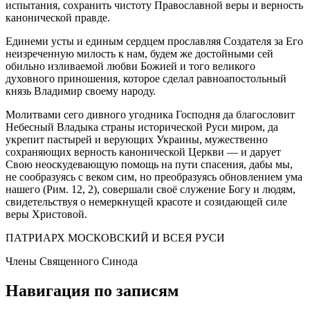
испытания, сохранить чистоту Православной веры и верность
канонической правде.
Единеми усты и единым сердцем прославляя Создателя за Его
неизреченную милость к нам, будем же достойными сей
обильно изливаемой любви Божией и того великого
духовного приношения, которое сделал равноапостольный
князь Владимир своему народу.
Молитвами сего дивного угодника Господня да благословит
Небесный Владыка страны исторической Руси миром, да
укрепит пастырей и верующих Украины, мужественно
сохраняющих верность канонической Церкви — и дарует
Свою неоскудевающую помощь на пути спасения, дабы мы,
не сообразуясь с веком сим, но преобразуясь обновлением ума
нашего (Рим. 12, 2), совершали своё служение Богу и людям,
свидетельствуя о немеркнущей красоте и созидающей силе
веры Христовой.
ПАТРИАРХ МОСКОВСКИЙ И ВСЕЯ РУСИ
Члены Священного Синода
Навигация по записям