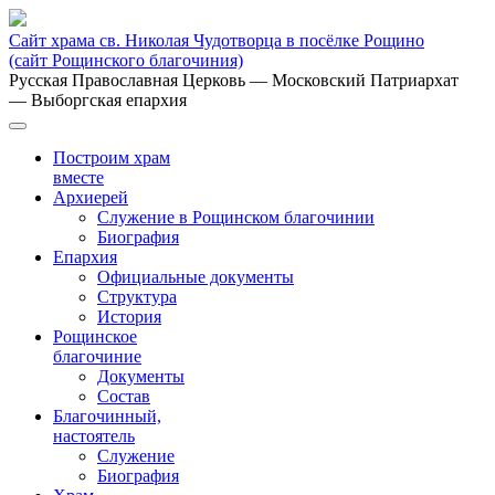
Сайт храма св. Николая Чудотворца в посёлке Рощино
(сайт Рощинского благочиния)
Русская Православная Церковь
— Московский Патриархат
— Выборгская епархия
Построим храм
вместе
Архиерей
Служение в Рощинском благочинии
Биография
Епархия
Официальные документы
Структура
История
Рощинское
благочиние
Документы
Состав
Благочинный,
настоятель
Служение
Биография