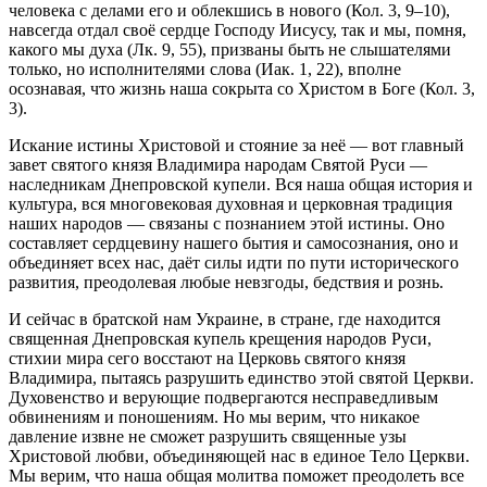
человека с делами его и облекшись в нового (Кол. 3, 9–10),
навсегда отдал своё сердце Господу Иисусу, так и мы, помня,
какого мы духа (Лк. 9, 55), призваны быть не слышателями
только, но исполнителями слова (Иак. 1, 22), вполне
осознавая, что жизнь наша сокрыта со Христом в Боге (Кол. 3,
3).
Искание истины Христовой и стояние за неё — вот главный
завет святого князя Владимира народам Святой Руси —
наследникам Днепровской купели. Вся наша общая история и
культура, вся многовековая духовная и церковная традиция
наших народов — связаны с познанием этой истины. Оно
составляет сердцевину нашего бытия и самосознания, оно и
объединяет всех нас, даёт силы идти по пути исторического
развития, преодолевая любые невзгоды, бедствия и рознь.
И сейчас в братской нам Украине, в стране, где находится
священная Днепровская купель крещения народов Руси,
стихии мира сего восстают на Церковь святого князя
Владимира, пытаясь разрушить единство этой святой Церкви.
Духовенство и верующие подвергаются несправедливым
обвинениям и поношениям. Но мы верим, что никакое
давление извне не сможет разрушить священные узы
Христовой любви, объединяющей нас в единое Тело Церкви.
Мы верим, что наша общая молитва поможет преодолеть все