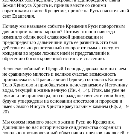
Божия Иисуса Христа и, приняв вместе со своими
соратниками святое Крещение, принёс на Русь спасительный
свет Евангелия.
Почему мы называем событие Крещения Руси поворотным
для истории наших народов? Потому что оно навсегда
изменило облик всей славянской цивилизации и
предопределило дальнейший путь её развития. Это был
действительно решительный поворот от тьмы к свету, от
хождения во мраке ложных идей и представлений к
обретению богооткровенной истины и спасению.
Человеколюбивый и Щедрый Господь даровал нам ни с чем
не сравнимую милость и великое счастье: возможность
принадлежать к Православной Церкви, составлять Единое
Тело Христово и приобщаться к неисчерпаемому Источнику
воды, текущей в жизнь вечную (Ин. 4, 14). Итак, мы уже не
чужие и не пришельцы, но сограждане святым и свои Богу,
будучи утверждены на основании апостолов и пророков и
имея Самого Иисуса Христа краеугольным камнем (Еф. 2, 19–
20).
Мы совсем немного знаем о жизни Руси до Крещения.
Дошедшие до нас исторические свидетельства сохранили
довольно противоречивый образ наших предков как людей, с