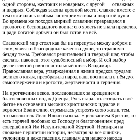
одной стороны, жестоких и коварных, с другой — отважных
и щедрых. Соблюдая законы кровной мести, славяне вместе с
тем отличались особым гостеприимством и широтой души.
Во времена же походов мирный славянин превращался в
грозного и беспощадного воина: его ярость не знала пределов,
и ради богатой добычи он был готов на всё.
Славянский мир стоял как бы на перепутье между добром и
злом, являя то благородные качества души, то страшную
бездну тьмы. Требовался решительный и твёрдый шаг, чтобы
сделать, наконец, этот судьбоносный выбор. И сей выбор
делает святой равноапостольный князь Владимир.
Православная вера, утверждённая в жизни предков трудами
великого князя, преобразила народ наш, воспитала в нём дух
самоотвержения и кротости, жертвенности и терпения.
На протяжении веков, последовавших за крещением в
благословенных водах Днепра, Русь старалась созидать своё
бытие на основании высоких христианских идеалов и
верности Евангелию, стремилась устроять свою жизнь тем,
что мыслитель Иван Ильин называл «целованием Креста», то
есть горячей любовью ко Господу и благоговением пред
совершённой Им Искупительной Жертвой. Невзирая на
сложные перипетии истории, несмотря на все ошибки,
уклонения и даже падения, главным для нашего народа