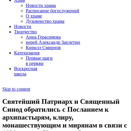
Храм
Новости храма
Расписание богослужений
О храме
Духовенство храма
Новости
Творчество
Анна Герасимова
иерей Александр Заплетин
Кирилл Смирнов
Катехизация
Первые шаги
в церкви
Воскресная
школа
Skip to content
Святейший Патриарх и Священный
Синод обратились с Посланием к
архипастырям, клиру,
монашествующим и мирянам в связи с