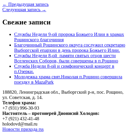
← Предыдущая запись
Следующая запись →
Свежие записи
Службы Недели 9-ой пророка Божьего Илии в храмах
Рощинского благочиния
Благочинный Рощинского округа сослужил секретарю
Выборгской епархии в день пророка Божьего Илии.
Службы Недели 8-ой памяти святых отцов шести
Вселенских Соборов, были совершены в п.Рощино
Служба Недели 8-ой и симфонический концерт в
п.Озерки.
Молодежка храма свят.Николая п.Рощино совершила
поездку в MazaPark
188820, Ленинградская обл., Выборгский
р-н,
пос. Рощино,
ул. Советская, д. 14.
Телефон храма:
+7 (931) 996-30-93
Настоятель – протоиерей Дионисий Холодов:
+7 (921) 432-41-48
holodovd@mail.ru
Новости прихода rss