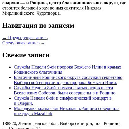
епархии — и Рощино, центр благочиннического округа
, где
строится большой храм во имя святителя Николая,
Мирликийского Чудотворца.
Навигация по записям
← Предыдущая запись
Следующая запись →
Свежие записи
Службы Недели 9-ой пророка Божьего Илии в храмах
Рощинского благочиния
Благочинный Рощинского округа сослужил секретарю
Выборгской епархии в день пророка Божьего Илии.
Службы Недели 8-ой памяти святых отцов шести
Вселенских Соборов, были совершены в п.Рощино
Служба Недели 8-ой и симфонический концерт в
п.Озерки.
Молодежка храма свят.Николая п.Рощино совершила
поездку в MazaPark
188820, Ленинградская обл., Выборгский
р-н,
пос. Рощино,
ул. Советская, д. 14.