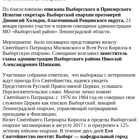
По благословению
епископа Выборгского и Приозерского
Игнатия секретарь Выборгской епархии протоиерей
Дионисий Холодов, благочинный Рощинского округа,
23
января принял участие в первом совещании администрации
МО «Выборгский район» Ленинградской области.
Мероприятие было посвящено предстоящему визиту
Святейшего Патриарха Московского и Всея Руси Кирилла в
Выборгскую епархию. Совещание возглавил
заместитель
главы администрации Выборгского района Николай
Александрович Шишкин.
Участники собрания отметили, что выборжцы с нетерпением
ждут приезда Его Святейшества, надеясь увидеть
Предстоятеля Русской Православной Церкви, услышать
Персвосвятительское слово. Многие лично помнят
Святейшего Патриарха: с 1976 по 1984 год он совершал свое
служение Церкви как епископ Выборгский, викарий
Ленинградской епархии, управляющий патриаршими
приходами в Финляндии.
Визит Святейшего Патриарха Кирилла в пределы Выборгской
епархии запланирован в августе 2017 г. и приурочен к 125-
летнему юбилею епархии. В течение двух дней
Его
Святейшество
посетит Выборг — кафедральный город