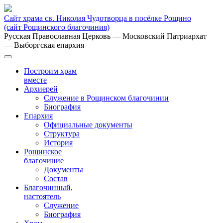
Сайт храма св. Николая Чудотворца в посёлке Рощино
(сайт Рощинского благочиния)
Русская Православная Церковь
— Московский Патриархат
— Выборгская епархия
Построим храм
вместе
Архиерей
Служение в Рощинском благочинии
Биография
Епархия
Официальные документы
Структура
История
Рощинское
благочиние
Документы
Состав
Благочинный,
настоятель
Служение
Биография