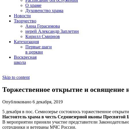
Расписание богослужений
О храме
Духовенство храма
Новости
Творчество
Анна Герасимова
иерей Александр Заплетин
Кирилл Смирнов
Катехизация
Первые шаги
в церкви
Воскресная
школа
Skip to content
Торжественное открытие и освящение н
Опубликовано 6 декабря, 2019
5 декабря в пос. Семиозерье состоялось торжественное открыт
Настоятель храма в честь Седмиезерной иконы Пресвятой 
В мероприятии приняли участие представители Законодательно
сотрудники и ветераны МЧС России.