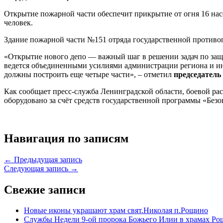
Открытие пожарной части обеспечит прикрытие от огня 16 нас
человек.
Здание пожарной части №151 отряда государственной противо
«Открытие нового депо — важный шаг в решении задач по защ
ведется объединенными усилиями администрации региона и ин
должны построить еще четыре части», – отметил
председатель
Как сообщает пресс-служба Ленинградской области, боевой ра
оборудовано за счёт средств государственной программы «Безо
Навигация по записям
← Предыдущая запись
Следующая запись →
Свежие записи
Новые иконы украшают храм свят.Николая п.Рощино
Службы Недели 9-ой пророка Божьего Илии в храмах Ро