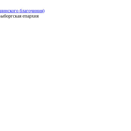
ощинского благочиния)
ыборгская епархия