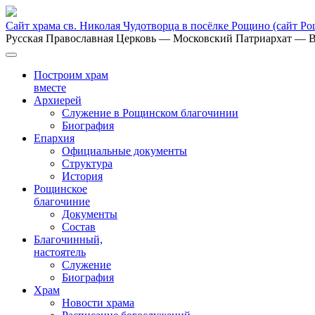
Сайт храма св. Николая Чудотворца в посёлке Рощино
(сайт Р
Русская Православная Церковь
— Московский Патриархат
— В
Построим храм
вместе
Архиерей
Служение в Рощинском благочинии
Биография
Епархия
Официальные документы
Структура
История
Рощинское
благочиние
Документы
Состав
Благочинный,
настоятель
Служение
Биография
Храм
Новости храма