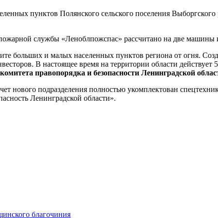
еленных пунктов Полянского сельского поселения Выборгского р
пожарной службы «Леноблпожспас» рассчитано на две машины и 
ите больших и малых населенных пунктов региона от огня. Соз
весторов. В настоящее время на территории области действует
 комитета правопорядка и безопасности Ленинградской облас
счет нового подразделения полностью укомплектован спецтехни
пасность Ленинградской области».
щинского благочиния