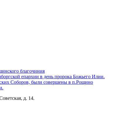
щинского благочиния
боргской епархии в день пророка Божьего Илии.
ских Соборов, были совершены в п.Рощино
и.
Советская, д. 14.