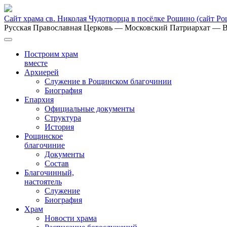
Сайт храма св. Николая Чудотворца в посёлке Рощино
(сайт Р
Русская Православная Церковь
— Московский Патриархат
— В
Построим храм
вместе
Архиерей
Служение в Рощинском благочинии
Биография
Епархия
Официальные документы
Структура
История
Рощинское
благочиние
Документы
Состав
Благочинный,
настоятель
Служение
Биография
Храм
Новости храма