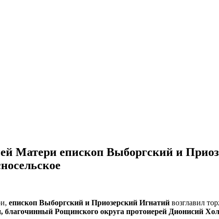
ией Матери епископ Выборгский и Прио
сносельское
ри,
епископ Выборгский и Приозерский Игнатий
возглавил тор
, благочинный Рощинского округа протоиерей Дионисий Холо