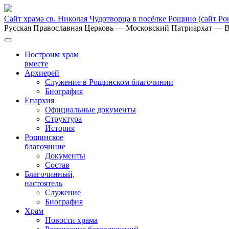
Сайт храма св. Николая Чудотворца в посёлке Рощино
(сайт Р
Русская Православная Церковь
— Московский Патриархат
— В
Построим храм
вместе
Архиерей
Служение в Рощинском благочинии
Биография
Епархия
Официальные документы
Структура
История
Рощинское
благочиние
Документы
Состав
Благочинный,
настоятель
Служение
Биография
Храм
Новости храма