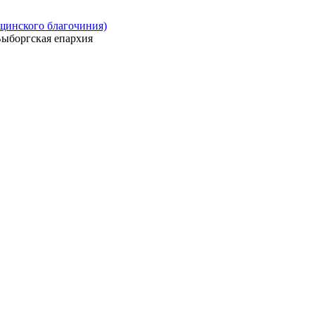
ощинского благочиния)
ыборгская епархия