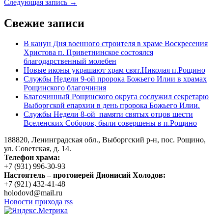
Следующая запись →
Свежие записи
В канун Дня военного строителя в храме Воскресения
Христова п. Приветнинское состоялся
благодарственный молебен
Новые иконы украшают храм свят.Николая п.Рощино
Службы Недели 9-ой пророка Божьего Илии в храмах
Рощинского благочиния
Благочинный Рощинского округа сослужил секретарю
Выборгской епархии в день пророка Божьего Илии.
Службы Недели 8-ой памяти святых отцов шести
Вселенских Соборов, были совершены в п.Рощино
188820, Ленинградская обл., Выборгский
р-н,
пос. Рощино,
ул. Советская, д. 14.
Телефон храма:
+7 (931) 996-30-93
Настоятель – протоиерей Дионисий Холодов:
+7 (921) 432-41-48
holodovd@mail.ru
Новости прихода rss