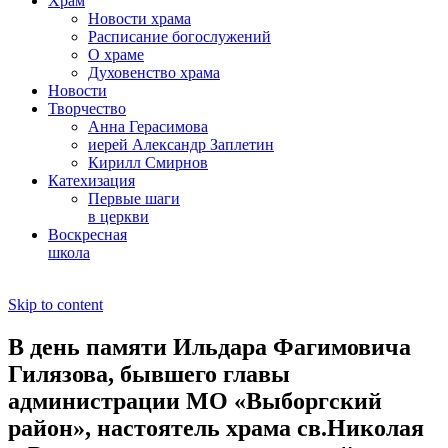
Храм
Новости храма
Расписание богослужений
О храме
Духовенство храма
Новости
Творчество
Анна Герасимова
иерей Александр Заплетин
Кирилл Смирнов
Катехизация
Первые шаги
в церкви
Воскресная
школа
Skip to content
В день памяти Ильдара Фагимовича
Гилязова, бывшего главы
администрации МО «Выборгский
район», настоятель храма св.Николая