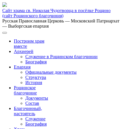
Сайт храма св. Николая Чудотворца в посёлке Рощино
(сайт Рощинского благочиния)
Русская Православная Церковь
— Московский Патриархат
— Выборгская епархия
Построим храм
вместе
Архиерей
Служение в Рощинском благочинии
Биография
Епархия
Официальные документы
Структура
История
Рощинское
благочиние
Документы
Состав
Благочинный,
настоятель
Служение
Биография