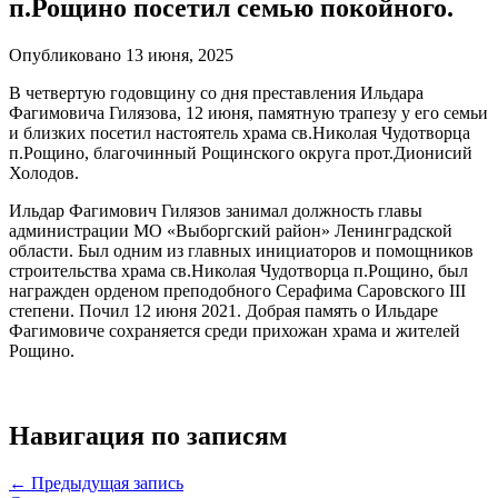
п.Рощино посетил семью покойного.
Опубликовано 13 июня, 2025
В четвертую годовщину со дня преставления Ильдара
Фагимовича Гилязова, 12 июня, памятную трапезу у его семьи
и близких посетил настоятель храма св.Николая Чудотворца
п.Рощино, благочинный Рощинского округа прот.Дионисий
Холодов.
Ильдар Фагимович Гилязов занимал должность главы
администрации МО «Выборгский район» Ленинградской
области. Был одним из главных инициаторов и помощников
строительства храма св.Николая Чудотворца п.Рощино, был
награжден орденом преподобного Серафима Саровского III
степени. Почил 12 июня 2021. Добрая память о Ильдаре
Фагимовиче сохраняется среди прихожан храма и жителей
Рощино.
Навигация по записям
← Предыдущая запись