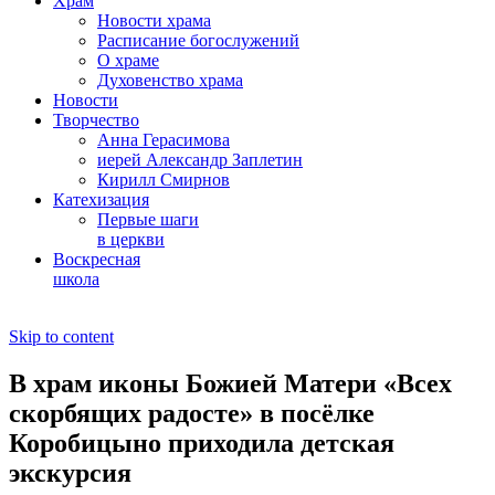
Храм
Новости храма
Расписание богослужений
О храме
Духовенство храма
Новости
Творчество
Анна Герасимова
иерей Александр Заплетин
Кирилл Смирнов
Катехизация
Первые шаги
в церкви
Воскресная
школа
Skip to content
В храм иконы Божией Матери «Всех
скорбящих радосте» в посёлке
Коробицыно приходила детская
экскурсия