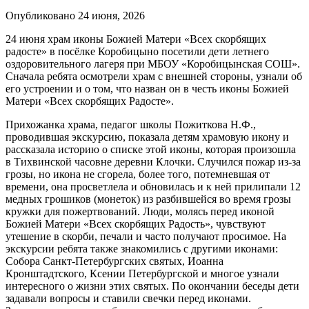
Опубликовано 24 июня, 2026
24 июня храм иконы Божией Матери «Всех скорбящих
радосте» в посёлке Коробицыно посетили дети летнего
оздоровительного лагеря при МБОУ «Коробицынская СОШ».
Сначала ребята осмотрели храм с внешней стороны, узнали об
его устроении и о том, что назван он в честь иконы Божией
Матери «Всех скорбящих Радосте».
Прихожанка храма, педагог школы Пожиткова Н.Ф.,
проводившая экскурсию, показала детям храмовую икону и
рассказала историю о списке этой иконы, которая произошла
в Тихвинской часовне деревни Клочки. Случился пожар из-за
грозы, но икона не сгорела, более того, потемневшая от
времени, она просветлела и обновилась и к ней прилипали 12
медных грошиков (монеток) из разбившейся во время грозы
кружки для пожертвований. Люди, молясь перед иконой
Божией Матери «Всех скорбящих Радость», чувствуют
утешение в скорби, печали и часто получают просимое. На
экскурсии ребята также знакомились с другими иконами:
Собора Санкт-Петербургских святых, Иоанна
Кронштадтского, Ксении Петербургской и многое узнали
интересного о жизни этих святых. По окончании беседы дети
задавали вопросы и ставили свечки перед иконами.