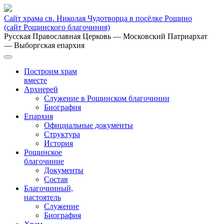
Сайт храма св. Николая Чудотворца в посёлке Рощино
(сайт Рощинского благочиния)
Русская Православная Церковь
— Московский Патриархат
— Выборгская епархия
Построим храм
вместе
Архиерей
Служение в Рощинском благочинии
Биография
Епархия
Официальные документы
Структура
История
Рощинское
благочиние
Документы
Состав
Благочинный,
настоятель
Служение
Биография