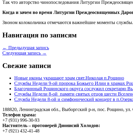
Так что авторство чинопоследования Литургии Преждеосвящен
Когда и зачем во время Литургии Преждеосвященных Даро
Звоном колокольчика отмечаются важнейшие моменты службы. П
Навигация по записям
← Предыдущая запись
Следующая запись →
Свежие записи
Новые иконы украшают храм свят.Николая п.Рощино
Службы Недели 9-ой пророка Божьего Илии в храмах Ро
Благочинный Рощинского округа сослужил секретарю Вы
Службы Недели 8-ой памяти святых отцов шести Вселен
Служба Недели 8-ой и симфонический концерт в п.Озерк
188820, Ленинградская обл., Выборгский
р-н,
пос. Рощино, ул. 
Телефон храма:
+7 (931) 996-30-93
Настоятель – протоиерей Дионисий Холодов:
+7 (921) 432-41-48