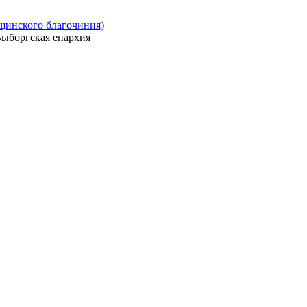
ощинского благочиния)
ыборгская епархия