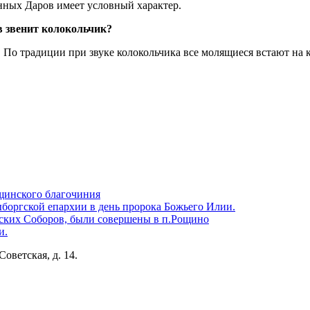
ных Даров имеет условный характер.
в звенит колокольчик?
о традиции при звуке колокольчика все молящиеся встают на к
щинского благочиния
боргской епархии в день пророка Божьего Илии.
ских Соборов, были совершены в п.Рощино
и.
Советская, д. 14.