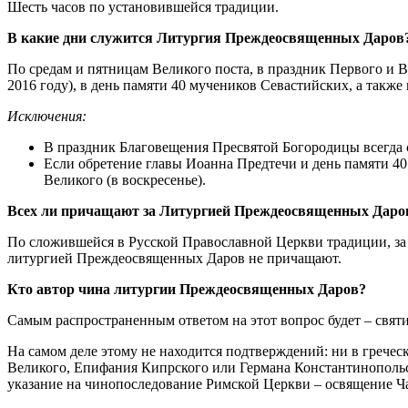
Шесть часов по установившейся традиции.
В какие дни служится Литургия Преждеосвященных Даров
По средам и пятницам Великого поста, в праздник Первого и В
2016 году), в день памяти 40 мучеников Севастийских, а также
Исключения:
В праздник Благовещения Пресвятой Богородицы всегда с
Если обретение главы Иоанна Предтечи и день памяти 40
Великого (в воскресенье).
Всех ли причащают за Литургией Преждеосвященных Дар
По сложившейся в Русской Православной Церкви традиции, за 
литургией Преждеосвященных Даров не причащают.
Кто автор чина литургии Преждеосвященных Даров?
Самым распространенным ответом на этот вопрос будет – святи
На самом деле этому не находится подтверждений: ни в гречес
Великого, Епифания Кипрского или Германа Константинопольско
указание на чинопоследование Римской Церкви – освящение Ч