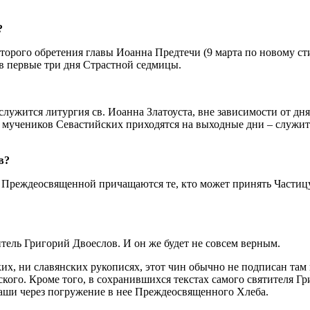
?
торого обретения главы Иоанна Предтечи (9 марта по новому сти
 в первые три дня Страстной седмицы.
лужится литургия св. Иоанна Златоуста, вне зависимости от дня
 мучеников Севастийских приходятся на выходные дни – служитс
ов?
Преждеосвященной причащаются те, кто может принять Частицу.
тель Григорий Двоеслов. И он же будет не совсем верным.
ких, ни славянских рукописях, этот чин обычно не подписан та
го. Кроме того, в сохранившихся текстах самого святителя Гри
аши через погружение в нее Преждеосвященного Хлеба.