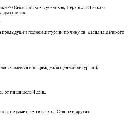
ники 40 Севастийских мучеников, Первого и Второго
х праздников.
?
 предыдущей полной литургии по чину св. Василия Великого
 часть имеется и в Преждеосвященной литургии);
сь от пищи целый день.
но, в храме всех святых на Соколе и других.