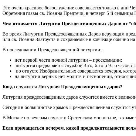
Это очень красивое богослужение совершается только в дни Че
Обретения главы св. Иоанна Предтечи, в четверг 5-й седмицы 
Чем отличается Литургия Преждеосвященных Даров от “об
Во время Литургии Преждеосвященных Даров верующим предла
или св. Иоанна Златоуста и сохраняемые в ковчежце обычно на
В последовании Преждеосвященной литургии::
нет первой части полной литургии – проскомидии;
литургия предваряется службой 3-го, 6-го и 9-го часов 
по отпусте Изобразительных совершается вечерня, котор
на литургии верных нет молитв и песнопений, относящ
Когда служится Литургия Преждеосвященных даров?
Литургия преждеосвященных даров служится вместе с великопо
Сегодня в большинстве храмов Преждеосвященная служится ут
В Москве по вечерам служат в Сретенском монастыре, в храме 
Если причащаться вечером, какой продолжительности долж