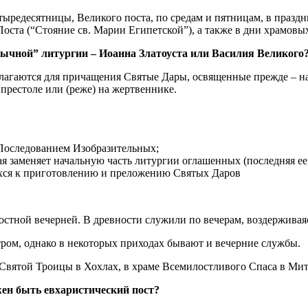
тыредесятницы, Великого поста, по средам и пятницам, в празд
Поста (“Стояние св. Марии Египетской”), а также в дни храмовы
ычной” литургии – Иоанна Златоуста или Василия Великого
гаются для причащения Святые Дары, освященные прежде – на
 престоле или (реже) на жертвеннике.
с Последованием Изобразительных;
ая заменяет начальную часть литургии оглашенных (последняя ее
ихся к приготовлению и преложению Святых Даров
стной вечерней. В древности служили по вечерам, воздерживая
ром, однако в некоторых приходах бывают и вечерние службы.
Святой Троицы в Хохлах, в храме Всемилостливого Спаса в Мити
ен быть евхаристический пост?