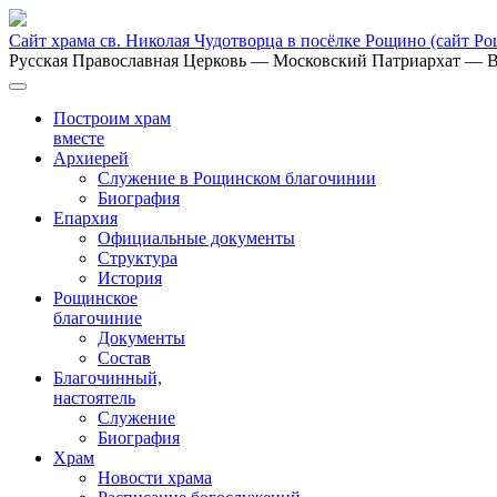
Сайт храма св. Николая Чудотворца в посёлке Рощино
(сайт Р
Русская Православная Церковь
— Московский Патриархат
— В
Построим храм
вместе
Архиерей
Служение в Рощинском благочинии
Биография
Епархия
Официальные документы
Структура
История
Рощинское
благочиние
Документы
Состав
Благочинный,
настоятель
Служение
Биография
Храм
Новости храма