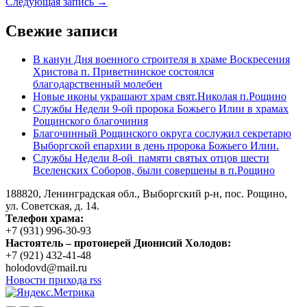
Следующая запись →
Свежие записи
В канун Дня военного строителя в храме Воскресения
Христова п. Приветнинское состоялся
благодарственный молебен
Новые иконы украшают храм свят.Николая п.Рощино
Службы Недели 9-ой пророка Божьего Илии в храмах
Рощинского благочиния
Благочинный Рощинского округа сослужил секретарю
Выборгской епархии в день пророка Божьего Илии.
Службы Недели 8-ой памяти святых отцов шести
Вселенских Соборов, были совершены в п.Рощино
188820, Ленинградская обл., Выборгский
р-н,
пос. Рощино,
ул. Советская, д. 14.
Телефон храма:
+7 (931) 996-30-93
Настоятель – протоиерей Дионисий Холодов:
+7 (921) 432-41-48
holodovd@mail.ru
Новости прихода rss