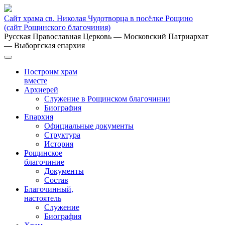
Сайт храма св. Николая Чудотворца в посёлке Рощино
(сайт Рощинского благочиния)
Русская Православная Церковь
— Московский Патриархат
— Выборгская епархия
Построим храм
вместе
Архиерей
Служение в Рощинском благочинии
Биография
Епархия
Официальные документы
Структура
История
Рощинское
благочиние
Документы
Состав
Благочинный,
настоятель
Служение
Биография