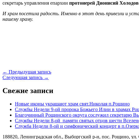
секретарь управления епархии
протоиерей Дионисий Холодо
И храм посетила радость. Именно в этот день привезли и уста
нашему храму.
Навигация
← Предыдущая запись
Следующая запись →
по
записям
Свежие записи
Новые иконы украшают храм свят.Николая п.Рощино
Службы Недели 9-ой пророка Божьего Илии в храмах Ро
Благочинный Рощинского округа сослужил секретарю Вы
Службы Недели 8-ой памяти святых отцов шести Вселен
Служба Недели 8-ой и симфонический концерт в п.Озерк
188820, Ленинградская обл., Выборгский
р-н,
пос. Рощино, ул. 