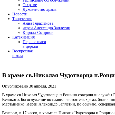
Расписание богослужений
О храме
Духовенство храма
Новости
Творчество
Анна Герасимова
иерей Александр Заплетин
Кирилл Смирнов
Катехизация
Первые шаги
в церкви
Воскресная
школа
Skip
to
В храме св.Николая Чудотворца п.Рощи
content
Опубликовано 30 апреля, 2021
В храме св.Николая Чудотворца п.Рощино совершили службы В
Великого. Богослужение возглавил настоятель храма, благочи
Мартыненко. Иерей Александр Заплетин, по обычаю, совершал
Вечером, в 17 часов, в храме св.Николая Чудотворца п.Рощино