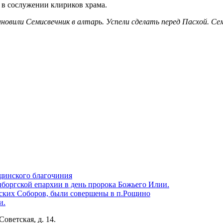
в
в сослужении клириков храма.
новили Семисвечник в алтарь. Успели сделать перед Пасхой. Се
щинского благочиния
боргской епархии в день пророка Божьего Илии.
ских Соборов, были совершены в п.Рощино
и.
Советская, д. 14.