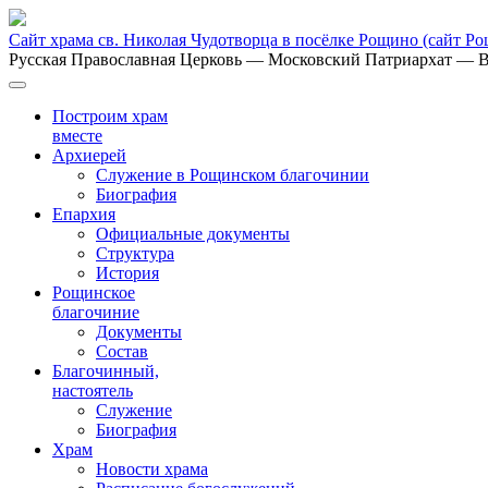
Сайт храма св. Николая Чудотворца в посёлке Рощино
(сайт Р
Русская Православная Церковь
— Московский Патриархат
— В
Построим храм
вместе
Архиерей
Служение в Рощинском благочинии
Биография
Епархия
Официальные документы
Структура
История
Рощинское
благочиние
Документы
Состав
Благочинный,
настоятель
Служение
Биография
Храм
Новости храма