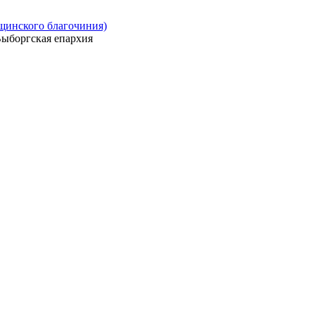
ощинского благочиния)
ыборгская епархия