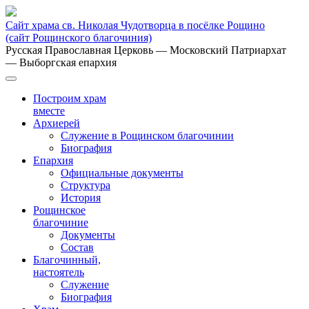
Сайт храма св. Николая Чудотворца в посёлке Рощино
(сайт Рощинского благочиния)
Русская Православная Церковь
— Московский Патриархат
— Выборгская епархия
Построим храм
вместе
Архиерей
Служение в Рощинском благочинии
Биография
Епархия
Официальные документы
Структура
История
Рощинское
благочиние
Документы
Состав
Благочинный,
настоятель
Служение
Биография