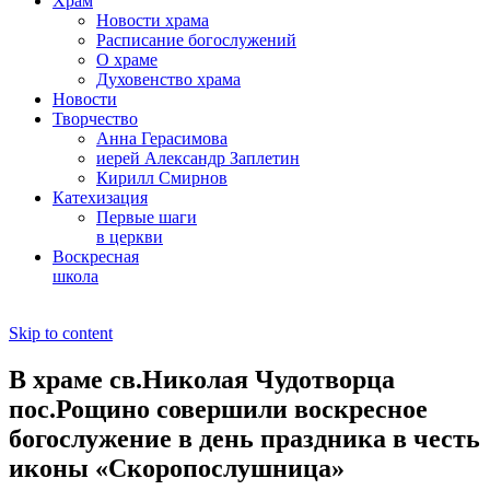
Храм
Новости храма
Расписание богослужений
О храме
Духовенство храма
Новости
Творчество
Анна Герасимова
иерей Александр Заплетин
Кирилл Смирнов
Катехизация
Первые шаги
в церкви
Воскресная
школа
Skip to content
В храме св.Николая Чудотворца
пос.Рощино совершили воскресное
богослужение в день праздника в честь
иконы «Скоропослушница»