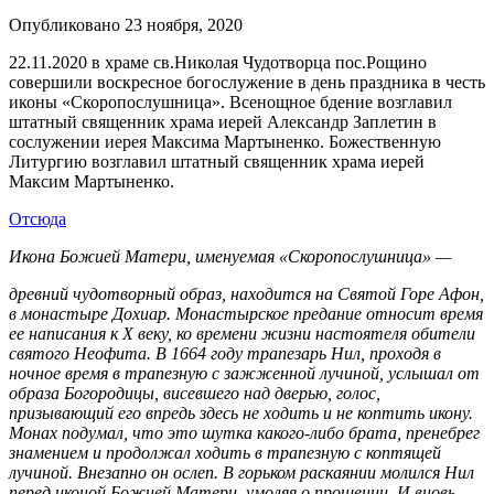
Опубликовано 23 ноября, 2020
22.11.2020 в храме св.Николая Чудотворца пос.Рощино
совершили воскресное богослужение в день праздника в честь
иконы «Скоропослушница». Всенощное бдение возглавил
штатный священник храма иерей Александр Заплетин в
сослужении иерея Максима Мартыненко. Божественную
Литургию возглавил штатный священник храма иерей
Максим Мартыненко.
Отсюда
Икона Божией Матери, именуемая «Скоропослушница» —
древний чудотворный образ, находится на Святой Горе Афон,
в монастыре Дохиар. Монастырское предание относит время
ее написания к Х веку, ко времени жизни настоятеля обители
святого Неофита. В 1664 году трапезарь Нил, проходя в
ночное время в трапезную с зажженной лучиной, услышал от
образа Богородицы, висевшего над дверью, голос,
призывающий его впредь здесь не ходить и не коптить икону.
Монах подумал, что это шутка какого-либо брата, пренебрег
знамением и продолжал ходить в трапезную с коптящей
лучиной. Внезапно он ослеп. В горьком раскаянии молился Нил
перед иконой Божией Матери, умоляя о прощении. И вновь