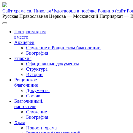
Сайт храма св. Николая Чудотворца в посёлке Рощино
(сайт Р
Русская Православная Церковь
— Московский Патриархат
— В
Построим храм
вместе
Архиерей
Служение в Рощинском благочинии
Биография
Епархия
Официальные документы
Структура
История
Рощинское
благочиние
Документы
Состав
Благочинный,
настоятель
Служение
Биография
Храм
Новости храма