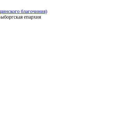
ощинского благочиния)
ыборгская епархия