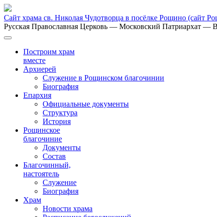
Сайт храма св. Николая Чудотворца в посёлке Рощино
(сайт Р
Русская Православная Церковь
— Московский Патриархат
— В
Построим храм
вместе
Архиерей
Служение в Рощинском благочинии
Биография
Епархия
Официальные документы
Структура
История
Рощинское
благочиние
Документы
Состав
Благочинный,
настоятель
Служение
Биография
Храм
Новости храма