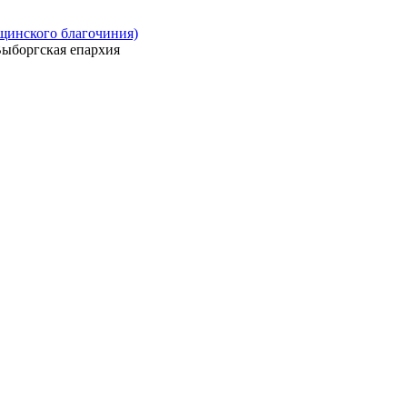
ощинского благочиния)
ыборгская епархия