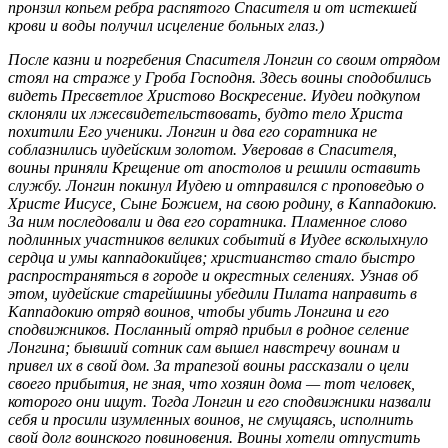
пронзил копьем ребра распятого Спасителя и от истекшей
крови и воды получил исцеление больных глаз.)
После казни и погребения Спасителя Лонгин со своим отрядом
стоял на страже у Гроба Господня. Здесь воины сподобились
видеть Пресветлое Христово Воскресение. Иудеи подкупом
склоняли их лжесвидетельствовать, будто тело Христа
похитили Его ученики. Лонгин и два его соратника не
соблазнились иудейским золотом. Уверовав в Спасителя,
воины приняли Крещение от апостолов и решили оставить
службу. Лонгин покинул Иудею и отправился с проповедью о
Христе Иисусе, Сыне Божием, на свою родину, в Каппадокию.
За ним последовали и два его соратника. Пламенное слово
подлинных участников великих событий в Иудее всколыхнуло
сердца и умы каппадокийцев; христианство стало быстро
распространяться в городе и окрестных селениях. Узнав об
этом, иудейские старейшины убедили Пилата направить в
Каппадокию отряд воинов, чтобы убить Лонгина и его
сподвижников. Посланный отряд прибыл в родное селение
Лонгина; бывший сотник сам вышел навстречу воинам и
привел их в свой дом. За трапезой воины рассказали о цели
своего прибытия, не зная, что хозяин дома — тот человек,
которого они ищут. Тогда Лонгин и его сподвижники назвали
себя и просили изумленных воинов, не смущаясь, исполнить
свой долг воинского повиновения. Воины хотели отпустить