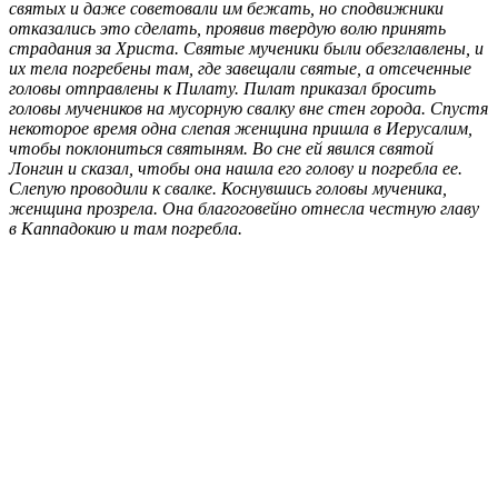
святых и даже советовали им бежать, но сподвижники
отказались это сделать, проявив твердую волю принять
страдания за Христа. Святые мученики были обезглавлены, и
их тела погребены там, где завещали святые, а отсеченные
головы отправлены к Пилату. Пилат приказал бросить
головы мучеников на мусорную свалку вне стен города. Спустя
некоторое время одна слепая женщина пришла в Иерусалим,
чтобы поклониться святыням. Во сне ей явился святой
Лонгин и сказал, чтобы она нашла его голову и погребла ее.
Слепую проводили к свалке. Коснувшись головы мученика,
женщина прозрела. Она благоговейно отнесла честную главу
в Каппадокию и там погребла.