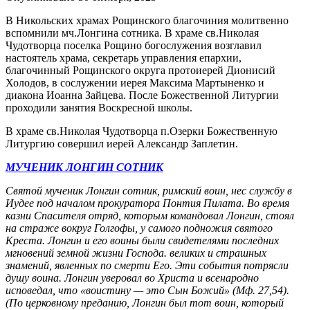
В Никольских храмах Рощинского благочиния молитвенно
вспомнили мч.Лонгина сотника. В храме св.Николая
Чудотворца поселка Рощино богослужения возглавил
настоятель храма, секретарь управления епархии,
благочинный Рощинского округа протоиерей Дионисий
Холодов, в сослужении иерея Максима Мартыненко и
диакона Иоанна Зайцева. После Божественной Литургии
проходили занятия Воскресной школы.
В храме св.Николая Чудотворца п.Озерки Божественную
Литургию совершил иерей Александр Заплетин.
МУЧЕНИК ЛОНГИН СОТНИК
Святой мученик Лонгин сотник, римский воин, нес службу в
Иудее под началом прокуратора Понтия Пилата. Во время
казни Спасителя отряд, которым командовал Лонгин, стоял
на страже вокруг Голгофы, у самого подножия святого
Креста. Лонгин и его воины были свидетелями последних
мгновений земной жизни Господа. великих и страшных
знамений, явленных по смерти Его. Эти события потрясли
душу воина. Лонгин уверовал во Христа и всенародно
исповедал, что «воистину — это Сын Божий» (Мф. 27,54).
(По церковному преданию, Лонгин был тот воин, который