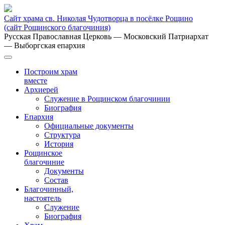
Сайт храма св. Николая Чудотворца в посёлке Рощино
(сайт Рощинского благочиния)
Русская Православная Церковь
— Московский Патриархат
— Выборгская епархия
Построим храм
вместе
Архиерей
Служение в Рощинском благочинии
Биография
Епархия
Официальные документы
Структура
История
Рощинское
благочиние
Документы
Состав
Благочинный,
настоятель
Служение
Биография