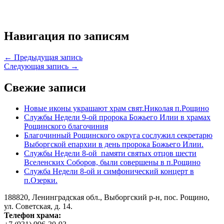
Навигация по записям
← Предыдущая запись
Следующая запись →
Свежие записи
Новые иконы украшают храм свят.Николая п.Рощино
Службы Недели 9-ой пророка Божьего Илии в храмах
Рощинского благочиния
Благочинный Рощинского округа сослужил секретарю
Выборгской епархии в день пророка Божьего Илии.
Службы Недели 8-ой памяти святых отцов шести
Вселенских Соборов, были совершены в п.Рощино
Служба Недели 8-ой и симфонический концерт в
п.Озерки.
188820, Ленинградская обл., Выборгский
р-н,
пос. Рощино,
ул. Советская, д. 14.
Телефон храма: