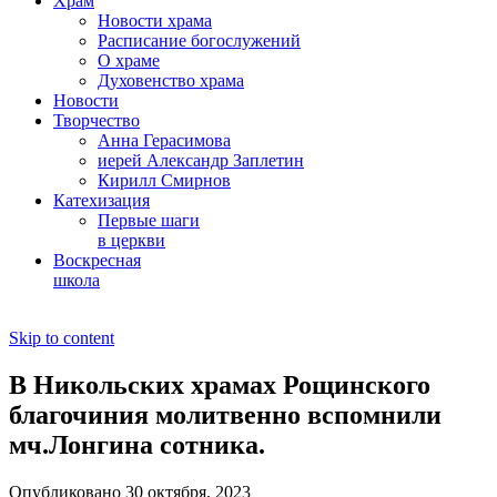
Храм
Новости храма
Расписание богослужений
О храме
Духовенство храма
Новости
Творчество
Анна Герасимова
иерей Александр Заплетин
Кирилл Смирнов
Катехизация
Первые шаги
в церкви
Воскресная
школа
Skip to content
В Никольских храмах Рощинского
благочиния молитвенно вспомнили
мч.Лонгина сотника.
Опубликовано 30 октября, 2023