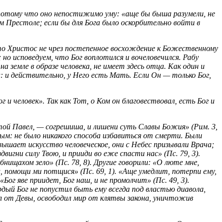
, потому что оно непостижимо уму: «аще бы быша разумели, не
ом Престоле; если бы для Бога было оскорбительно войти в
то Христос не чрез постепенное восхождение к Божественному
 но исповедуем, что Бог воплотился и вочеловечился. Рабу
земле в образе человека, не имеет здесь отца. Как один и
и: и действительно, у Него есть Мать. Если Он — только Бог,
и человек». Так как Тот, о Ком он благовествовал, есть Бог и
ятой Павел, — согрешиша, и лишени суть Славы Божия» (Рим. 3,
нным: не было никакого способа избавиться от смерти. Были
евышает искусство человеческое, они с Небес призывали Врача;
здвигни силу Твою, и прииди во еже спасти нас» (Пс. 79, 3).
бнищахом зело» (Пс. 78, 8). Другие говорили: «О люте мне,
и, помощи ми потщися» (Пс. 69, 1). «Аще умедлит, потерпи ему,
«Бог яве приидет, Бог наш, и не промолчит» (Пс. 49, 3).
дый Бог не попустил быть ему всегда под властью диавола,
ял от Девы, освободил мир от клятвы закона, уничтожив