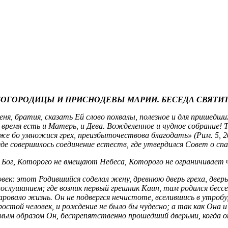
ГОРОДИЦЫ И ПРИСНОДЕВЫ МАРИИ. БЕСЕДА СВЯТИТ
я, братия, сказать Ей слово похвалы, полезное и для пришедш
но время есть и Матерь, и Дева. Вожделенное и чудное собрание
еже бо умножися грех, преизбыточествова благодать» (Рим. 5, 2
де совершилось соединение естеств, где утвердился Совет о сп
 Бог, Которого не вмещают Небеса, Которого не ограничивает 
ек: этот Родившийся соделал жену, древнюю дверь греха, дверью
ослушанием; где возник первый грешник Каин, там родился бесс
аровало жизнь. Он не подвергся нечистоте, вселившись в утроб
остой человек, и рождение не было бы чудесно; а так как Она 
мым образом Он, беспрепятственно прошедший дверьми, когда он