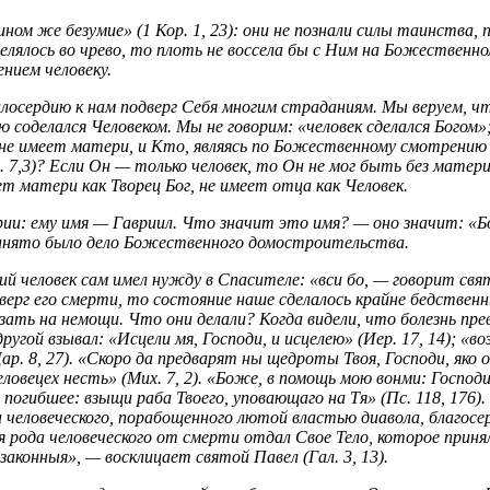
ином же безумие» (1 Кор. 1, 23): они не познали силы таинства
вселялось во чрево, то плоть не воссела бы с Ним на Божественн
нием человеку.
лосердию к нам подверг Себя многим страданиям. Мы веруем, ч
ю соделался Человеком. Мы не говорим: «человек сделался Богом»;
е имеет матери, и Кто, являясь по Божественному смотрению на 
. 7,3)? Если Он — только человек, то Он не мог быть без матер
ет матери как Творец Бог, не имеет отца как Человек.
и: ему имя — Гавриил. Что значит это имя? — оно значит: «Бог 
принято было дело Божественного домостроительства.
ий человек сам имел нужду в Спасителе: «вси бо, — говорит св
подверг его смерти, то состояние наше сделалось крайне бедстве
казать на немощи. Что они делали? Когда видели, что болезнь пр
другой взывал: «Исцели мя, Господи, и исцелею» (Иер. 17, 14); «во
ар. 8, 27). «Скоро да предварят ны щедроты Твоя, Господи, яко о
еловецех несть» (Мих. 7, 2). «Боже, в помощь мою вонми: Господ
 погибшее: взыщи раба Твоего, уповающаго на Тя» (Пс. 118, 176). 
человеческого, порабощенного лютой властью диавола, благосер
я рода человеческого от смерти отдал Свое Тело, которое прин
конныя», — восклицает святой Павел (Гал. 3, 13).