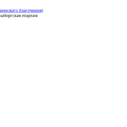
ощинского благочиния)
ыборгская епархия