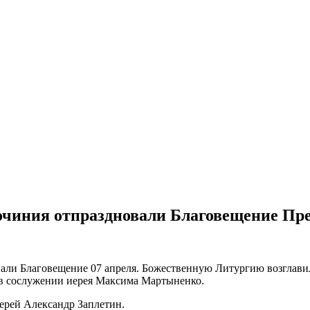
очиния отпраздновали Благовещение Пр
али Благовещение 07 апреля. Божественную Литургию возглавил
 в сослужении иерея Максима Мартыненко.
ерей Александр Заплетин.