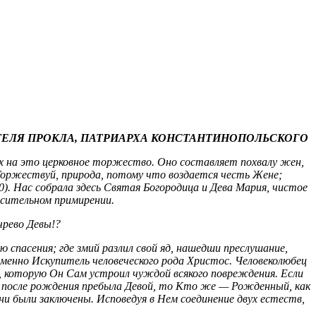
ЕЛЯ ПРОКЛА, ПАТРИАРХА КОНСТАНТИНОПОЛЬСКОГО
их на это церковное торжество. Оно составляет похвалу жен,
! Торжествуй, природа, потому что воздается честь Жене;
0). Нас собрала здесь Святая Богородица и Дева Мария, чистое
асительном примирении.
чрево Девы!?
 спасения; где змий разлил свой яд, нашедши преслушание,
еменно Искупитель человеческого рода Христос. Человеколюбец
у, которую Он Сам устроил чуждой всякого повреждения. Если
и после рождения пребыла Девой, то Кто же — Рожденный, как
и были заключены. Исповедуя в Нем соединение двух естеств,