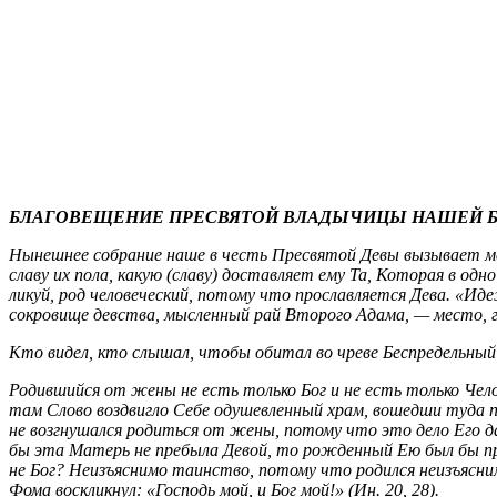
БЛАГОВЕЩЕНИЕ ПРЕСВЯТОЙ ВЛАДЫЧИЦЫ НАШЕЙ БО
Нынешнее собрание наше в честь Пресвятой Девы вызывает мен
славу их пола, какую (славу) доставляет ему Та, Которая в од
ликуй, род человеческий, потому что прославляется Дева. «Ид
сокровище девства, мысленный рай Второго Адама, — место, г
Кто видел, кто слышал, чтобы обитал во чреве Беспредельный
Родившийся от жены не есть только Бог и не есть только Челов
там Слово воздвигло Себе одушевленный храм, вошедши туда п
не возгнушался родиться от жены, потому что это дело Его д
бы эта Матерь не пребыла Девой, то рожденный Ею был бы пр
не Бог? Неизъяснимо таинство, потому что родился неизъясни
Фома воскликнул: «Господь мой, и Бог мой!» (Ин. 20, 28).