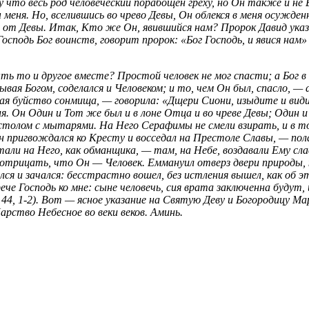
у что весь род человеческий порабощен греху, но Он также и не
ы меня. Но, вселившись во чрево Девы, Он облекся в меня осужден
) от Девы. Итак, Кто же Он, явившийся нам? Пророк Давид указ
осподь Бог воинств, говорит пророк: «Бог Господь, и явися нам» 
ть то и другое вместе? Простой человек не мог спасти; а Бог 
вая Богом, соделался и Человеком; и то, чем Он был, спасло, — 
ая буйство сонмища, — говорила: «Дщери Сиони, изыдите и видит
. Он Один и Тот же был и в лоне Отца и во чреве Девы; Один и 
 столом с мытарями. На Него Серафимы не смели взирать, и в 
пригвождался ко Кресту и восседал на Престоле Славы, — полага
ветали на Него, как обманщика, — там, на Небе, воздавали Ему 
 отрицать, что Он — Человек. Еммануил отверз двери природы, к
ился и зачался: бесстрастно вошел, без истления вышел, как об
ече Господь ко мне: сыне человечь, сия врата заключенна будут,
 44, 1-2). Вот — ясное указание на Святую Деву и Богородицу М
рство Небесное во веки веков. Аминь.