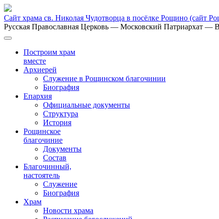
Сайт храма св. Николая Чудотворца в посёлке Рощино
(сайт Р
Русская Православная Церковь
— Московский Патриархат
— В
Построим храм
вместе
Архиерей
Служение в Рощинском благочинии
Биография
Епархия
Официальные документы
Структура
История
Рощинское
благочиние
Документы
Состав
Благочинный,
настоятель
Служение
Биография
Храм
Новости храма