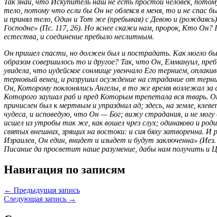
Так знай, что Искупитель наш не есть простой человек, потом
тело, потому что если бы Он не облекся в меня, то и не спас б
и принял тело, Один и Тот же (пребывая) с Девою и (рождаясь
Господне» (Пс. 117, 26). Но яснее скажи нам, пророк, Кто Он? Г
естества, и соединение пребыло неслитным.
Он пришел спасти, но должен был и пострадать. Как могло бы
образом совершилось то и другое? Так, что Он, Еммануил, пребы
увидела, что иудейское сонмище увенчало Его тернием, оплакив
терновый венец, и разрушил осуждение на страдание от терния
Он, Которому поклонялись Ангелы, в то же время возлежал за
Которого заушал раб и пред Которым трепетала вся тварь. Он 
причислен был к мертвым и упразднил ад; здесь, на земле, кле
чудеса, и исповедую, что Он — Бог; вижу страдания, и не могу
исшел из утробы так же, как вошел чрез слух; одинаково и род
святых внешних, зрящих на востоки: и сия бяху затворенна. И р
Израилев, Он един, внидет и изыдет и будут заключенна» (Иез.
Писание да просветит наше разумение, дабы нам получить и Ца
Навигация по записям
← Предыдущая запись
Следующая запись →