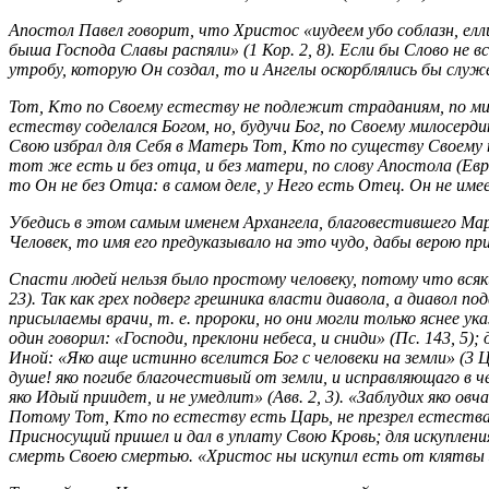
Апостол Павел говорит, что Христос «иудеем убо соблазн, елл
быша Господа Славы распяли» (1 Кор. 2, 8). Если бы Слово не 
утробу, которую Он создал, то и Ангелы оскорблялись бы служе
Тот, Кто по Своему естеству не подлежит страданиям, по ми
естеству соделался Богом, но, будучи Бог, по Своему милосерди
Свою избрал для Себя в Матерь Тот, Кто по существу Своему н
тот же есть и без отца, и без матери, по слову Апостола (Евр
то Он не без Отца: в самом деле, у Него есть Отец. Он не име
Убедись в этом самым именем Архангела, благовестившего Мари
Человек, то имя его предуказывало на это чудо, дабы верою 
Спасти людей нельзя было простому человеку, потому что всяк
23). Так как грех подверг грешника власти диавола, а диавол 
присылаемы врачи, т. е. пророки, но они могли только яснее у
один говорил: «Господи, преклони небеса, и сниди» (Пс. 143, 5); 
Иной: «Яко аще истинно вселится Бог с человеки на земли» (3 Ц
душе! яко погибе благочестивый от земли, и исправляющаго в ч
яко Идый приидет, и не умедлит» (Авв. 2, 3). «Заблудих яко овча
Потому Тот, Кто по естеству есть Царь, не презрел естества 
Присносущий пришел и дал в уплату Свою Кровь; для искуплени
смерть Своею смертью. «Христос ны искупил есть от клятвы за