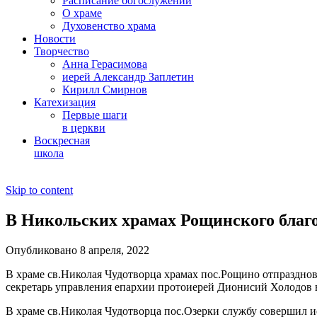
Расписание богослужений
О храме
Духовенство храма
Новости
Творчество
Анна Герасимова
иерей Александр Заплетин
Кирилл Смирнов
Катехизация
Первые шаги
в церкви
Воскресная
школа
Skip to content
В Никольских храмах Рощинского благ
Опубликовано 8 апреля, 2022
В храме св.Николая Чудотворца храмах пос.Рощино отпразднов
секретарь управления епархии протоиерей Дионисий Холодов
В храме св.Николая Чудотворца пос.Озерки службу совершил и