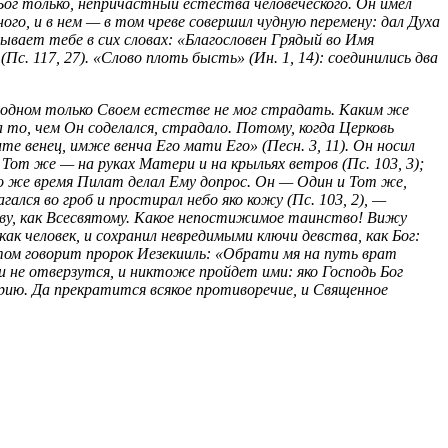
 Бог только, непричастный естества человеческого. Он имел
ного, и в нем — в том чреве совершил чудную перемену: дал Духа
ывает тебе в сих словах: «Благословен Грядый во Имя
(Пс. 117, 27). «Слово плоть бысть» (Ин. 1, 14): соединились два
в одном только Своем естестве не мог страдать. Каким же
а то, чем Он соделался, страдало. Потому, когда Церковь
е венец, имже венча Его мати Его» (Песн. 3, 11). Он носил
Тот же — на руках Матери и на крыльях ветров (Пс. 103, 3);
то же время Пилат делал Ему допрос. Он — Один и Тот же,
лся во гроб и простирал небо яко кожу (Пс. 103, 2), —
славу, как Всесвятому. Какое непостижимое таинство! Вижу
ак человек, и сохранил невредимыми ключи девства, как Бог:
 этом говорит пророк Иезекииль: «Обрати мя на путь врат
 и не отверзутся, и никтоже пройдет ими: яко Господь Бог
арию. Да прекратится всякое противоречие, и Священное