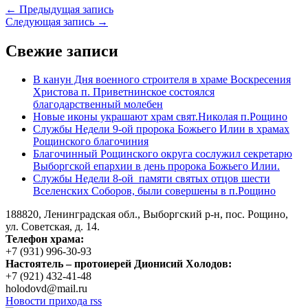
← Предыдущая запись
Следующая запись →
Свежие записи
В канун Дня военного строителя в храме Воскресения
Христова п. Приветнинское состоялся
благодарственный молебен
Новые иконы украшают храм свят.Николая п.Рощино
Службы Недели 9-ой пророка Божьего Илии в храмах
Рощинского благочиния
Благочинный Рощинского округа сослужил секретарю
Выборгской епархии в день пророка Божьего Илии.
Службы Недели 8-ой памяти святых отцов шести
Вселенских Соборов, были совершены в п.Рощино
188820, Ленинградская обл., Выборгский
р-н,
пос. Рощино,
ул. Советская, д. 14.
Телефон храма:
+7 (931) 996-30-93
Настоятель – протоиерей Дионисий Холодов:
+7 (921) 432-41-48
holodovd@mail.ru
Новости прихода rss