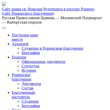
Сайт храма св. Николая Чудотворца в посёлке Рощино
(сайт Рощинского благочиния)
Русская Православная Церковь
— Московский Патриархат
— Выборгская епархия
Построим храм
вместе
Архиерей
Служение в Рощинском благочинии
Биография
Епархия
Официальные документы
Структура
История
Рощинское
благочиние
Документы
Состав
Благочинный,
настоятель
Служение
Биография