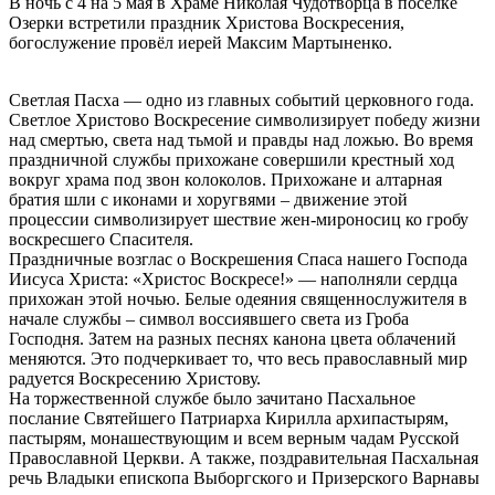
В ночь с 4 на 5 мая в Храме Николая Чудотворца в поселке
Озерки встретили праздник Христова Воскресения,
богослужение провёл иерей Максим Мартыненко.
Светлая Пасха — одно из главных событий церковного года.
Светлое Христово Воскресение символизирует победу жизни
над смертью, света над тьмой и правды над ложью. Во время
праздничной службы прихожане совершили крестный ход
вокруг храма под звон колоколов. Прихожане и алтарная
братия шли с иконами и хоругвями – движение этой
процессии символизирует шествие жен-мироносиц ко гробу
воскресшего Спасителя.
Праздничные возглас о Воскрешения Спаса нашего Господа
Иисуса Христа: «Христос Воскресе!» — наполняли сердца
прихожан этой ночью. Белые одеяния священнослужителя в
начале службы – символ воссиявшего света из Гроба
Господня. Затем на разных песнях канона цвета облачений
меняются. Это подчеркивает то, что весь православный мир
радуется Воскресению Христову.
На торжественной службе было зачитано Пасхальное
послание Святейшего Патриарха Кирилла архипастырям,
пастырям, монашествующим и всем верным чадам Русской
Православной Церкви. А также, поздравительная Пасхальная
речь Владыки епископа Выборгского и Призерского Варнавы