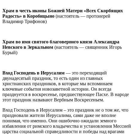
Храм в честь иконы Божией Матери «Всех Скорбящих
Радость» в Коробицыно
(настоятель — протоиерей
Владимир Трифонов)
Храм во имя святого благоверного князя Александра
Невского в Зеркальном
(настоятель — священник Игорь
Бурый)
Вход Господень в Иерусалим
— это переходящий
двунадесятый праздник, то есть один из главных
христианских праздников, в которые мы вспоминаем
ключевые события новозаветной истории. Он всегда
празднуется в воскресенье, предшествующее Пасхе. В народе
этот праздник называют Вербным Воскресеньем.
Вход Господень в Иерусалим – это праздник не о том же, что
праздновали жители Иерусалима, сами даже не вполне
понимая, что именно. Они ошибочно ожидали земного
избавления от римского владычества и установления Мессией
царства социальной справедливости и победы над врагами