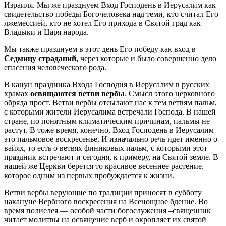
Израиля. Мы же празднуем Вход Господень в Иерусалим как
свидетельство победы Богочеловека над теми, кто считал Его
лжемессией, кто не хотел Его прихода в Святой град как
Владыки и Царя народа.
Мы также празднуем в этот день Его победу как вход в
Седмицу страданий,
через которые и было совершенно дело
спасения человеческого рода.
В канун праздника Входа Господня в Иерусалим в русских
храмах
освящаются ветви вербы
. Смысл этого церковного
обряда прост. Ветви вербы отсылают нас к тем ветвям пальм,
с которыми жители Иерусалима встречали Господа. В нашей
стране, по понятным климатическим причинам, пальмы не
растут. В тоже время, конечно, Вход Господень в Иерусалим –
это пальмовое воскресенье. И изначально речь идет именно о
вайях, то есть о ветвях финиковых пальм, с которыми этот
праздник встречают и сегодня, к примеру, на Святой земле. В
нашей же Церкви берется то красивое весеннее растение,
которое одним из первых пробуждается к жизни.
Ветви вербы верующие по традиции приносят в субботу
накануне Вербного воскресения на Всенощное бдение. Во
время полиелея — особой части богослужения –священник
читает молитвы на освящение верб и окропляет их святой