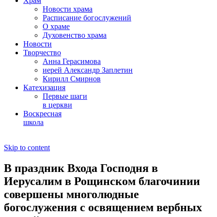
Храм
Новости храма
Расписание богослужений
О храме
Духовенство храма
Новости
Творчество
Анна Герасимова
иерей Александр Заплетин
Кирилл Смирнов
Катехизация
Первые шаги
в церкви
Воскресная
школа
Skip to content
В праздник Входа Господня в
Иерусалим в Рощинском благочинии
совершены многолюдные
богослужения с освящением вербных