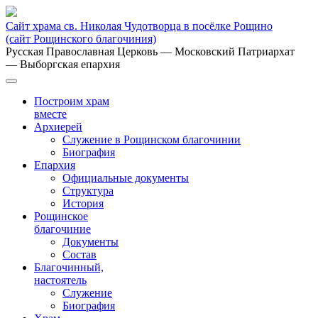
Сайт храма св. Николая Чудотворца в посёлке Рощино
(сайт Рощинского благочиния)
Русская Православная Церковь
— Московский Патриархат
— Выборгская епархия
Построим храм
вместе
Архиерей
Служение в Рощинском благочинии
Биография
Епархия
Официальные документы
Структура
История
Рощинское
благочиние
Документы
Состав
Благочинный,
настоятель
Служение
Биография