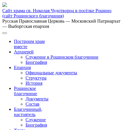
Сайт храма св. Николая Чудотворца в посёлке Рощино
(сайт Рощинского благочиния)
Русская Православная Церковь
— Московский Патриархат
— Выборгская епархия
Построим храм
вместе
Архиерей
Служение в Рощинском благочинии
Биография
Епархия
Официальные документы
Структура
История
Рощинское
благочиние
Документы
Состав
Благочинный,
настоятель
Служение
Биография