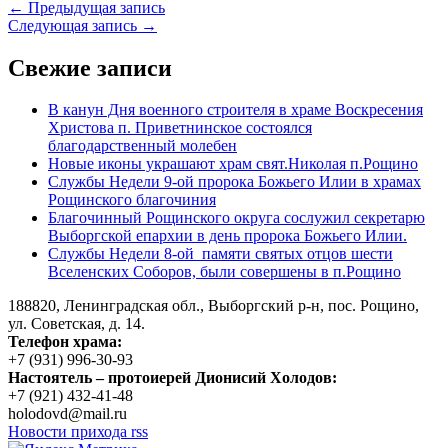
← Предыдущая запись
Следующая запись →
Свежие записи
В канун Дня военного строителя в храме Воскресения
Христова п. Приветнинское состоялся
благодарственный молебен
Новые иконы украшают храм свят.Николая п.Рощино
Службы Недели 9-ой пророка Божьего Илии в храмах
Рощинского благочиния
Благочинный Рощинского округа сослужил секретарю
Выборгской епархии в день пророка Божьего Илии.
Службы Недели 8-ой памяти святых отцов шести
Вселенских Соборов, были совершены в п.Рощино
188820, Ленинградская обл., Выборгский
р-н,
пос. Рощино,
ул. Советская, д. 14.
Телефон храма:
+7 (931) 996-30-93
Настоятель – протоиерей Дионисий Холодов:
+7 (921) 432-41-48
holodovd@mail.ru
Новости прихода rss