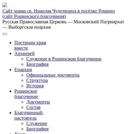
Сайт храма св. Николая Чудотворца в посёлке Рощино
(сайт Рощинского благочиния)
Русская Православная Церковь
— Московский Патриархат
— Выборгская епархия
Построим храм
вместе
Архиерей
Служение в Рощинском благочинии
Биография
Епархия
Официальные документы
Структура
История
Рощинское
благочиние
Документы
Состав
Благочинный,
настоятель
Служение
Биография