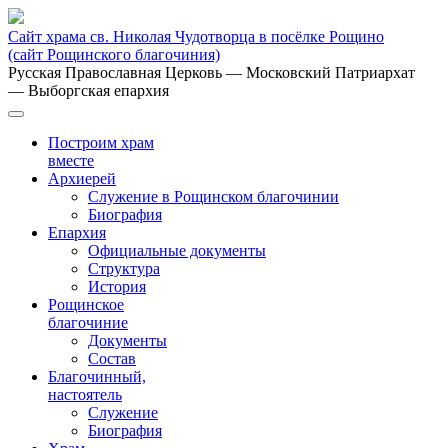
Сайт храма св. Николая Чудотворца в посёлке Рощино
(сайт Рощинского благочиния)
Русская Православная Церковь
— Московский Патриархат
— Выборгская епархия
Построим храм
вместе
Архиерей
Служение в Рощинском благочинии
Биография
Епархия
Официальные документы
Структура
История
Рощинское
благочиние
Документы
Состав
Благочинный,
настоятель
Служение
Биография