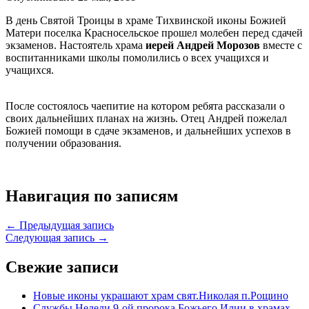
В день Святой Троицы в храме Тихвинской иконы Божией
Матери поселка Красносельское прошел молебен перед сдачей
экзаменов. Настоятель храма
иерей Андрей Морозов
вместе с
воспитанниками школы помолились о всех учащихся и
учащихся.
После состоялось чаепитие на котором ребята рассказали о
своих дальнейших планах на жизнь. Отец Андрей пожелал
Божией помощи в сдаче экзаменов, и дальнейших успехов в
получении образования.
Навигация по записям
← Предыдущая запись
Следующая запись →
Свежие записи
Новые иконы украшают храм свят.Николая п.Рощино
Службы Недели 9-ой пророка Божьего Илии в храмах