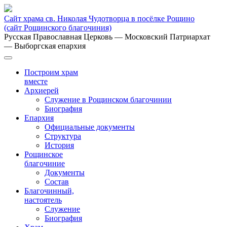
Сайт храма св. Николая Чудотворца в посёлке Рощино
(сайт Рощинского благочиния)
Русская Православная Церковь
— Московский Патриархат
— Выборгская епархия
Построим храм
вместе
Архиерей
Служение в Рощинском благочинии
Биография
Епархия
Официальные документы
Структура
История
Рощинское
благочиние
Документы
Состав
Благочинный,
настоятель
Служение
Биография