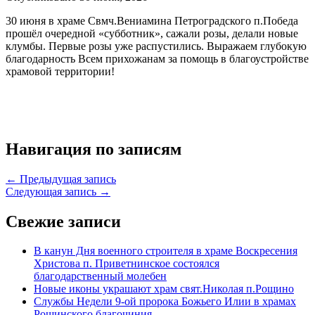
30 июня в храме Свмч.Вениамина Петроградского п.Победа
прошёл очередной «субботник», сажали розы, делали новые
клумбы. Первые розы уже распустились. Выражаем глубокую
благодарность Всем прихожанам за помощь в благоустройстве
храмовой территории!
Навигация по записям
← Предыдущая запись
Следующая запись →
Свежие записи
В канун Дня военного строителя в храме Воскресения
Христова п. Приветнинское состоялся
благодарственный молебен
Новые иконы украшают храм свят.Николая п.Рощино
Службы Недели 9-ой пророка Божьего Илии в храмах
Рощинского благочиния