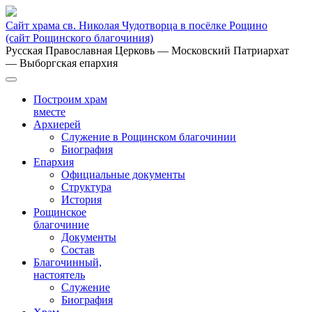
Сайт храма св. Николая Чудотворца в посёлке Рощино
(сайт Рощинского благочиния)
Русская Православная Церковь
— Московский Патриархат
— Выборгская епархия
Построим храм
вместе
Архиерей
Служение в Рощинском благочинии
Биография
Епархия
Официальные документы
Структура
История
Рощинское
благочиние
Документы
Состав
Благочинный,
настоятель
Служение
Биография