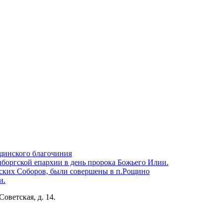
щинского благочиния
боргской епархии в день пророка Божьего Илии.
ских Соборов, были совершены в п.Рощино
и.
Советская, д. 14.