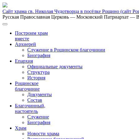
Сайт храма св. Николая Чудотворца в посёлке Рощино
(сайт Р
Русская Православная Церковь
— Московский Патриархат
— В
Построим храм
вместе
Архиерей
Служение в Рощинском благочинии
Биография
Епархия
Официальные документы
Структура
История
Рощинское
благочиние
Документы
Состав
Благочинный,
настоятель
Служение
Биография
Храм
Новости храма