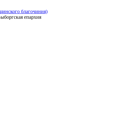
ощинского благочиния)
ыборгская епархия