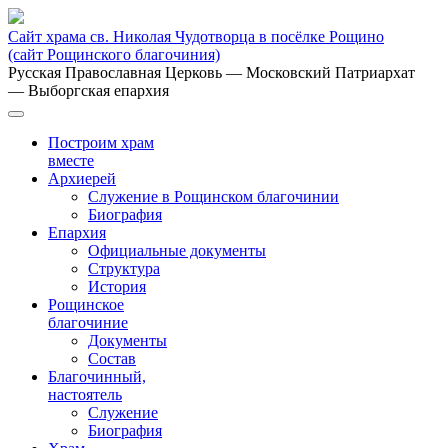
Сайт храма св. Николая Чудотворца в посёлке Рощино
(сайт Рощинского благочиния)
Русская Православная Церковь
— Московский Патриархат
— Выборгская епархия
Построим храм
вместе
Архиерей
Служение в Рощинском благочинии
Биография
Епархия
Официальные документы
Структура
История
Рощинское
благочиние
Документы
Состав
Благочинный,
настоятель
Служение
Биография