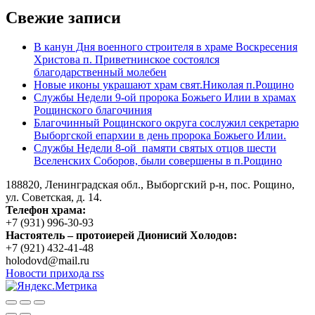
Свежие записи
В канун Дня военного строителя в храме Воскресения
Христова п. Приветнинское состоялся
благодарственный молебен
Новые иконы украшают храм свят.Николая п.Рощино
Службы Недели 9-ой пророка Божьего Илии в храмах
Рощинского благочиния
Благочинный Рощинского округа сослужил секретарю
Выборгской епархии в день пророка Божьего Илии.
Службы Недели 8-ой памяти святых отцов шести
Вселенских Соборов, были совершены в п.Рощино
188820, Ленинградская обл., Выборгский
р-н,
пос. Рощино,
ул. Советская, д. 14.
Телефон храма:
+7 (931) 996-30-93
Настоятель – протоиерей Дионисий Холодов:
+7 (921) 432-41-48
holodovd@mail.ru
Новости прихода rss