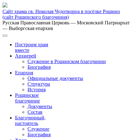
Сайт храма св. Николая Чудотворца в посёлке Рощино
(сайт Рощинского благочиния)
Русская Православная Церковь
— Московский Патриархат
— Выборгская епархия
Построим храм
вместе
Архиерей
Служение в Рощинском благочинии
Биография
Епархия
Официальные документы
Структура
История
Рощинское
благочиние
Документы
Состав
Благочинный,
настоятель
Служение
Биография