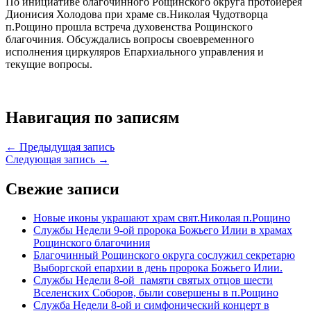
По инициативе благочинного Рощинского округа протоиерея
Дионисия Холодова при храме св.Николая Чудотворца
п.Рощино прошла встреча духовенства Рощинского
благочиния. Обсуждались вопросы своевременного
исполнения циркуляров Епархиального управления и
текущие вопросы.
Навигация по записям
← Предыдущая запись
Следующая запись →
Свежие записи
Новые иконы украшают храм свят.Николая п.Рощино
Службы Недели 9-ой пророка Божьего Илии в храмах
Рощинского благочиния
Благочинный Рощинского округа сослужил секретарю
Выборгской епархии в день пророка Божьего Илии.
Службы Недели 8-ой памяти святых отцов шести
Вселенских Соборов, были совершены в п.Рощино
Служба Недели 8-ой и симфонический концерт в