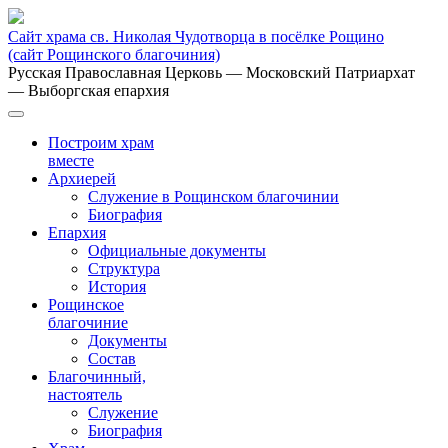
Сайт храма св. Николая Чудотворца в посёлке Рощино
(сайт Рощинского благочиния)
Русская Православная Церковь
— Московский Патриархат
— Выборгская епархия
Построим храм
вместе
Архиерей
Служение в Рощинском благочинии
Биография
Епархия
Официальные документы
Структура
История
Рощинское
благочиние
Документы
Состав
Благочинный,
настоятель
Служение
Биография