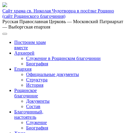
Сайт храма св. Николая Чудотворца в посёлке Рощино
(сайт Рощинского благочиния)
Русская Православная Церковь
— Московский Патриархат
— Выборгская епархия
Построим храм
вместе
Архиерей
Служение в Рощинском благочинии
Биография
Епархия
Официальные документы
Структура
История
Рощинское
благочиние
Документы
Состав
Благочинный,
настоятель
Служение
Биография