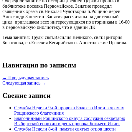
Очередное занятие по истории древней Церкви прошло в
библиотеке поселка Первомайское. Занятие проводил
священник храма св.Николая Чудотворца п.Рощино иерей
Александр Заплетин. Занятия рассчитаны на длительный
цикл, приглашаем всех интересующихся по вторникам в 16-00
в первомайскую библиотеку, что в здании ДК.
Тема занятия: Труды свят.Василия Великого, свят.Григория
Богослова, еп.Евсевия Кесарийского. Апостольские Правила.
Навигация по записям
← Предыдущая запись
Следующая запись →
Свежие записи
Службы Недели 9-ой пророка Божьего Илии в храмах
Рощинского благочиния
Благочинный Рощинского округа сослужил секретарю
Выборгской епархии в день пророка Божьего Илии.
Службы Недели 8-ой памяти святых отцов шести