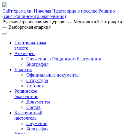
Сайт храма св. Николая Чудотворца в посёлке Рощино
(сайт Рощинского благочиния)
Русская Православная Церковь
— Московский Патриархат
— Выборгская епархия
Построим храм
вместе
Архиерей
Служение в Рощинском благочинии
Биография
Епархия
Официальные документы
Структура
История
Рощинское
благочиние
Документы
Состав
Благочинный,
настоятель
Служение
Биография