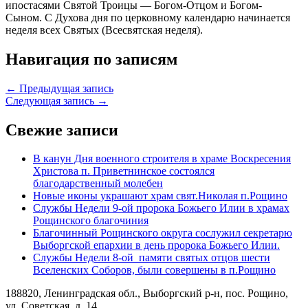
ипостасями Святой Троицы — Богом-Отцом и Богом-
Сыном. С Духова дня по церковному календарю начинается
неделя всех Святых (Всесвятская неделя).
Навигация по записям
← Предыдущая запись
Следующая запись →
Свежие записи
В канун Дня военного строителя в храме Воскресения
Христова п. Приветнинское состоялся
благодарственный молебен
Новые иконы украшают храм свят.Николая п.Рощино
Службы Недели 9-ой пророка Божьего Илии в храмах
Рощинского благочиния
Благочинный Рощинского округа сослужил секретарю
Выборгской епархии в день пророка Божьего Илии.
Службы Недели 8-ой памяти святых отцов шести
Вселенских Соборов, были совершены в п.Рощино
188820, Ленинградская обл., Выборгский
р-н,
пос. Рощино,
ул. Советская, д. 14.