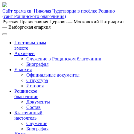
Сайт храма св. Николая Чудотворца в посёлке Рощино
(сайт Рощинского благочиния)
Русская Православная Церковь
— Московский Патриархат
— Выборгская епархия
Построим храм
вместе
Архиерей
Служение в Рощинском благочинии
Биография
Епархия
Официальные документы
Структура
История
Рощинское
благочиние
Документы
Состав
Благочинный,
настоятель
Служение
Биография