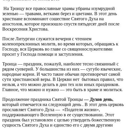
На Троицу все православные храмы убраны изумрудной
зеленью — травами, ветками берез и цветами. В этот день
христиане вспоминают сошествие Святого Духа на
апостолов, которое произошло спустя пятьдесят дней после
Воскресения Христова.
После Литургии служится вечерня с чтением
коленопреклонных молитв, во время которых, обращаясь к
Господу, вся Церковь во главе со священнослужителями
просит у Господа помощи и заступления.
Троица — праздник, пожалуй, наиболее тесно связанный с
рядом суеверий. У большинства из них — сугубо языческие,
народные корни. И часто такие обычаи противоречат самой
сути христианской веры. В Церкви нет
бытовых правил, что
нельзя, а что можно делать в дни тех или иных праздников.
Главное, что можно и нужно — это быть в храме и молиться.
Продолжение праздника Святой Троицы
— Духов день
,
который отмечается на следующий день . В этот день церковь
прославляет Святого Духа — «Подателя жизни»,
поддерживающего Вселенную в ее существовании. Этот
праздник был установлен с целью утвердить божественную
сущность Святого Духа и единство его с двумя другими