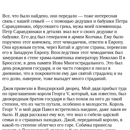
Все, что было найдено, они передали — тоже интересная
связь с нашей семьей — с помощью дедушки и бабушки Петра
Сарандзинаки, обрусевшего грека, мужа моей племянницы.
Петр Сарандзинаки в деталях знал все о своих дедушке и
бабушке. Его дед был генералом в армии Колчака. Ему было
поручено этот ковчежец, этот чемоданчик, отвезти в Европу.
Они кружным путем, через Китай и другие страны, перевезли
его в Западную Европу. Впоследствии этот чемоданчик был
замурован в стене храма-памятника императору Николаю II в
Брюсселе, в день памяти Иова Многострадального. Это был
день рождения государя, и он часто говорил и писал в
дневнике, что в покровители ему дан святой страдалец и на
его долю, наверное, тоже выпадет много страданий.
Джоя привезли в Виндзорский дворец. Мой дядя прибыл туда
по приглашению короля Георга V, который, как известно, был
двоюродным братом государя и был похож на него до такой
степени, что их часто путали, особенно в молодости. Король
Георг V и мой дядя Павел встретились наедине, даже лакея не
было. И дядя рассказал ему все, что знал о гибели царской
семьи и о страшных находках. Джой, переданный королю, в
какой-то степени облегчил его горе. Собачка принесла