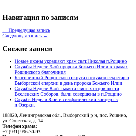
Навигация по записям
← Предыдущая запись
Следующая запись →
Свежие записи
Новые иконы украшают храм свят.Николая п.Рощино
Службы Недели 9-ой пророка Божьего Илии в храмах
Рощинского благочиния
Благочинный Рощинского округа сослужил секретарю
Выборгской епархии в день пророка Божьего Илии.
Службы Недели 8-ой памяти святых отцов шести
Вселенских Соборов, были совершены в п.Рощино
Служба Недели 8-ой и симфонический концерт в
п.Озерки.
188820, Ленинградская обл., Выборгский
р-н,
пос. Рощино,
ул. Советская, д. 14.
Телефон храма:
+7 (931) 996-30-93