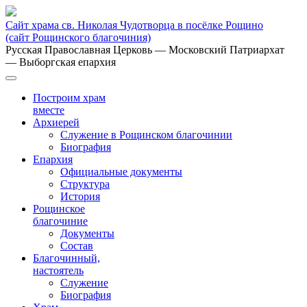
Сайт храма св. Николая Чудотворца в посёлке Рощино
(сайт Рощинского благочиния)
Русская Православная Церковь
— Московский Патриархат
— Выборгская епархия
Построим храм
вместе
Архиерей
Служение в Рощинском благочинии
Биография
Епархия
Официальные документы
Структура
История
Рощинское
благочиние
Документы
Состав
Благочинный,
настоятель
Служение
Биография