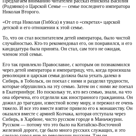
Предлагаем вниманию читателей рассказ епископа Василия
(Родзянко) о Царской Семье — семье последнего императора
Николая Второго.
«От отца Николая (Гиббса) я узнал о «секретах» царской
детской и его отношении к этой семье.
То, что он стал воспитателем детей императора, было чистой
случайностью. Кто-то рекомендовал его, он понравился, и его
кандидатура была принята. Он стал, сам того не ожидая,
членом этой семьи.
Его так привлекло Православие, с которым он познакомился
через детей императора и императрицу, что, когда произошла
революция и царская семья должна была уехать далеко в
Сибирь, в Тобольск, он поехал с ними и разделял трудности,
которые обрушились на эту семью. Затем он с ними же поехал
в Екатеринбург. Но поскольку те, кто вез семью, знали, на что
она обречена, его отделили как иностранного гражданина. Он
дожил до трагедии, известной всему миру, и пережил ее очень
тяжело. И все это вместе взятое привело его к монашеству. Он
оказался вместе с армией Колчака, которая отступала через
Сибирь, в Харбине, чисто русском городе в Маньчжурии.
Русском — потому что это было на Китайско-Восточной
железной дороге, где было много русских служащих, и это
сделало город еще до революции русским. Там он