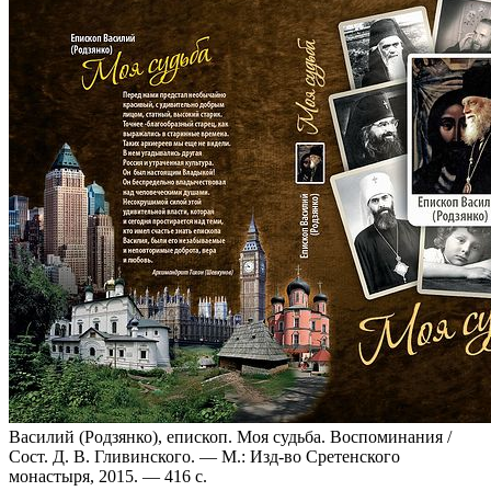
Василий (Родзянко), епископ. Моя судьба. Воспоминания /
Сост. Д. В. Гливинского. — М.: Изд-во Сретенского
монастыря, 2015. — 416 с.