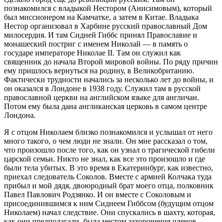
познакомился с владыкой Нестором (Анисимовым), который
был миссионером на Камчатке, а затем в Китае. Владыка
Нестор организовал в Харбине русский православный Дом
милосердия. И там Сидней Гиббс принял Православие и
монашеский постриг с именем Николай — в память о
государе императоре Николае II. Там он служил как
священник до начала Второй мировой войны. По ряду причин
ему пришлось вернуться на родину, в Великобританию.
Фактически трудности начались за несколько лет до войны, и
он оказался в Лондоне в 1938 году. Служил там в русской
православной церкви на английском языке для англичан.
Потом ему была дана англиканская церковь в самом центре
Лондона.
Я с отцом Николаем близко познакомился и услышал от него
много такого, о чем люди не знали. Он мне рассказал о том,
что произошло после того, как он узнал о трагической гибели
царской семьи. Никто не знал, как все это произошло и где
были тела убитых. В это время в Екатеринбург, как известно,
приехал следователь Соколов. Вместе с армией Колчака туда
прибыл и мой дядя, двоюродный брат моего отца, полковник
Павел Павлович Родзянко. И он вместе с Соколовым и
присоединившимся к ним Сиднеем Гиббсом (будущим отцом
Николаем) начал следствие. Они спускались в шахту, которая,
как они предполагали, была местом захоронения членов