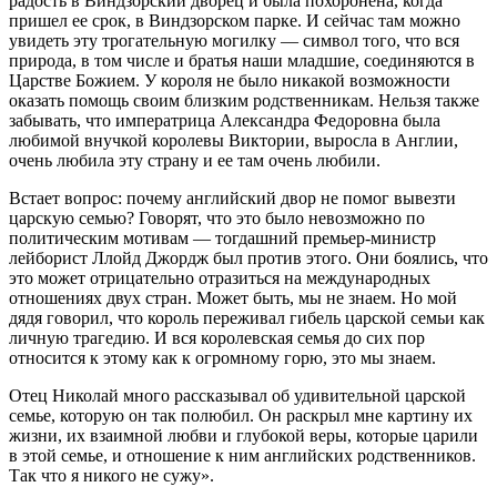
радость в Виндзорский дворец и была похоронена, когда
пришел ее срок, в Виндзорском парке. И сейчас там можно
увидеть эту трогательную могилку — символ того, что вся
природа, в том числе и братья наши младшие, соединяются в
Царстве Божием. У короля не было никакой возможности
оказать помощь своим близким родственникам. Нельзя также
забывать, что императрица Александра Федоровна была
любимой внучкой королевы Виктории, выросла в Англии,
очень любила эту страну и ее там очень любили.
Встает вопрос: почему английский двор не помог вывезти
царскую семью? Говорят, что это было невозможно по
политическим мотивам — тогдашний премьер-министр
лейборист Ллойд Джордж был против этого. Они боялись, что
это может отрицательно отразиться на международных
отношениях двух стран. Может быть, мы не знаем. Но мой
дядя говорил, что король переживал гибель царской семьи как
личную трагедию. И вся королевская семья до сих пор
относится к этому как к огромному горю, это мы знаем.
Отец Николай много рассказывал об удивительной царской
семье, которую он так полюбил. Он раскрыл мне картину их
жизни, их взаимной любви и глубокой веры, которые царили
в этой семье, и отношение к ним английских родственников.
Так что я никого не сужу».