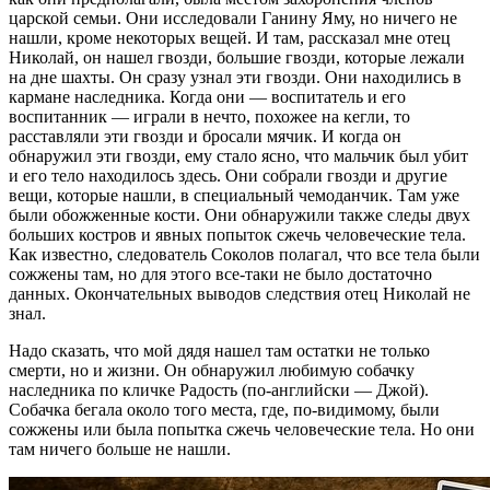
царской семьи. Они исследовали Ганину Яму, но ничего не
нашли, кроме некоторых вещей. И там, рассказал мне отец
Николай, он нашел гвозди, большие гвозди, которые лежали
на дне шахты. Он сразу узнал эти гвозди. Они находились в
кармане наследника. Когда они — воспитатель и его
воспитанник — играли в нечто, похожее на кегли, то
расставляли эти гвозди и бросали мячик. И когда он
обнаружил эти гвозди, ему стало ясно, что мальчик был убит
и его тело находилось здесь. Они собрали гвозди и другие
вещи, которые нашли, в специальный чемоданчик. Там уже
были обожженные кости. Они обнаружили также следы двух
больших костров и явных попыток сжечь человеческие тела.
Как известно, следователь Соколов полагал, что все тела были
сожжены там, но для этого все-таки не было достаточно
данных. Окончательных выводов следствия отец Николай не
знал.
Надо сказать, что мой дядя нашел там остатки не только
смерти, но и жизни. Он обнаружил любимую собачку
наследника по кличке Радость (по-английски — Джой).
Собачка бегала около того места, где, по-видимому, были
сожжены или была попытка сжечь человеческие тела. Но они
там ничего больше не нашли.