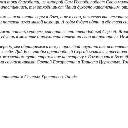
тся токи благодати, из которой Сам Господь подает Свою милос
а причастившись, ты отходишь от Чаши духовно наполненным, о
м — исполнение веры в Бога, а не в свои, человеческие немощны
потерян из-за малой немощи. А годы будут идти, и где твоя си
жно понять сердцем, как принял это преподобный Сергий. Живя 
едуешь в молитве и получаешь ответ на свои вопрошания к Нем
очередь, мы обращаемся к нему с просьбой научить нас исполне
себе. Дай Бог, чтобы преподобный Сергий молился у престола 
 жизненном пути, стремление на встречу с Богом в храм Божий 
и соучастниками Святой Евхаристии и Таинств Церковных. Тогда 
— с принятием Святых Христовых Таин!»