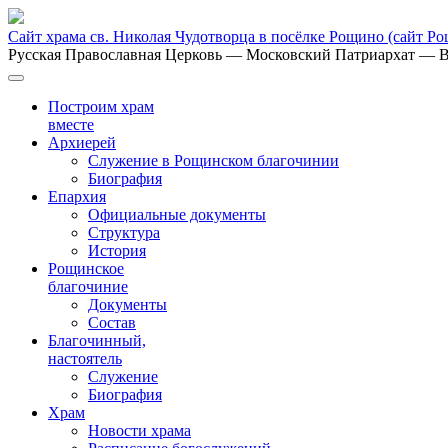
Сайт храма св. Николая Чудотворца в посёлке Рощино
(сайт Р
Русская Православная Церковь
— Московский Патриархат
— В
Построим храм
вместе
Архиерей
Служение в Рощинском благочинии
Биография
Епархия
Официальные документы
Структура
История
Рощинское
благочиние
Документы
Состав
Благочинный,
настоятель
Служение
Биография
Храм
Новости храма