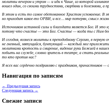
молитвы вечером и утром — и иди к Чаше, из которой изливаю
вошел один, со своими трудностями, скорбями и болезнями, 
В этом и есть то самое обетованное Христом успокоение. В это
но приходит какое-то ОРВИ, и все… мир потерян, смысл жизни 
Источником истинной силы и благодати является Бог. И это ну
потому что счастье — это Бог. Счастье — когда ты с Ним бес
И сегодня, вознеся молитвы к преподобному Сергию, в первую 
не гневный, мятущийся, бунтующий — каждый мог приложить к 
молитвами кротость и смирение, видение руки Божией в нашем
побыть на службе, словно зритель в театре, а стать реальным
то кто против нас?
Я всех вас сердечно поздравляю с праздником, причастников 
Навигация по записям
← Предыдущая запись
Следующая запись →
Свежие записи