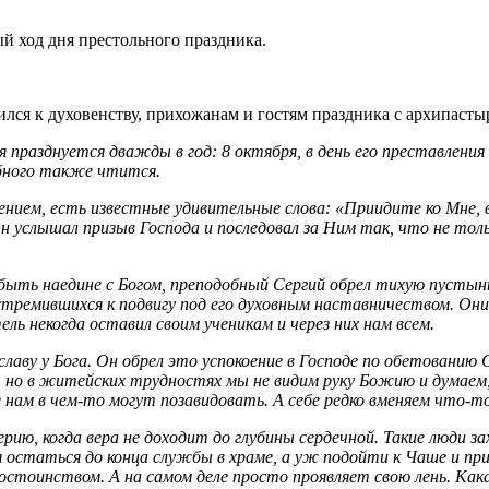
 ход дня престольного праздника.
лся к духовенству, прихожанам и гостям праздника с архипасты
разднуется дважды в год: 8 октября, в день его преставления ко
обного также чтится.
ением, есть известные удивительные слова: «Приидите ко Мне, 
Он услышал призыв Господа и последовал за Ним так, что не толь
 быть наедине с Богом, преподобный Сергий обрел тихую пустын
 стремившихся к подвигу под его духовным наставничеством. Они
ль некогда оставил своим ученикам и через них нам всем.
славу у Бога. Он обрел это успокоение в Господе по обетованию
, но в житейских трудностях мы не видим руку Божию и думаем,
ам в чем-то могут позавидовать. А себе редко вменяем что-то 
рию, когда вера не доходит до глубины сердечной. Такие люди з
 остаться до конца службы в храме, а уж подойти к Чаше и пр
остоинством. А на самом деле просто проявляет свою лень. 