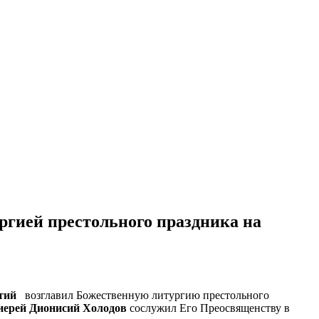
гией престольного праздника на
атий
возглавил Божественную литургию престольного
иерей Дионисий Холодов
сослужил Его Преосвященству в