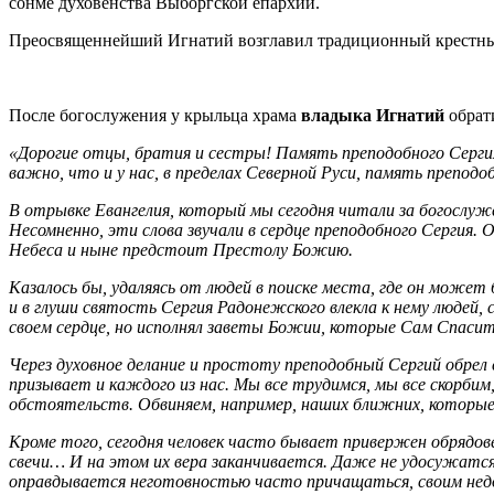
сонме духовенства Выборгской епархии.
Преосвященнейший Игнатий возглавил традиционный крестный
После богослужения у крыльца храма
владыка Игнатий
обрати
«Дорогие отцы, братия и сестры! Память преподобного Сергия п
важно, что и у нас, в пределах Северной Руси, память препод
В отрывке Евангелия, который мы сегодня читали за богослуж
Несомненно, эти слова звучали в сердце преподобного Сергия. 
Небеса и ныне предстоит Престолу Божию.
Казалось бы, удаляясь от людей в поиске места, где он может
и в глуши святость Сергия Радонежского влекла к нему людей,
своем сердце, но исполнял заветы Божии, которые Сам Спасите
Через духовное делание и простоту преподобный Сергий обрел 
призывает и каждого из нас. Мы все трудимся, мы все скорбим
обстоятельств. Обвиняем, например, наших ближних, которые н
Кроме того, сегодня человек часто бывает привержен обрядове
свечи… И на этом их вера заканчивается. Даже не удосужатся
оправдывается неготовностью часто причащаться, своим нед