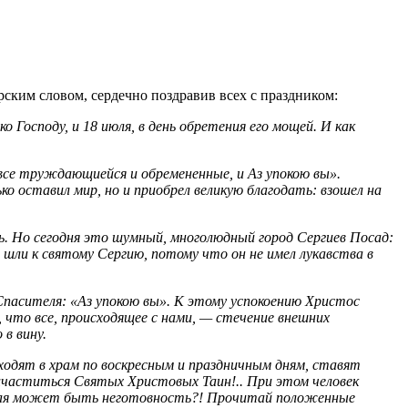
рским словом, сердечно поздравив всех с праздником:
 Господу, и 18 июля, в день обретения его мощей. И как
все труждающиейся и обремененные, и Аз упокою вы».
ко оставил мир, но и приобрел великую благодать: взошел на
ь. Но сегодня это шумный, многолюдный город Сергиев Посад:
 шли к святому Сергию, потому что он не имел лукавства в
 Спасителя: «Аз упокою вы». К этому успокоению Христос
 что все, происходящее с нами, — стечение внешних
в вину.
аходят в храм по воскресным и праздничным дням, ставят
ичаститься Святых Христовых Таин!.. При этом человек
Какая может быть неготовность?! Прочитай положенные