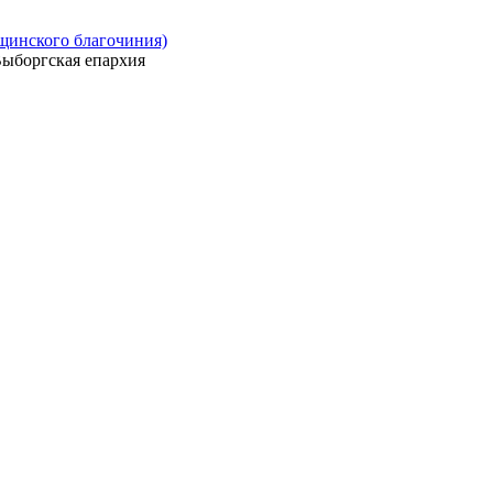
ощинского благочиния)
ыборгская епархия