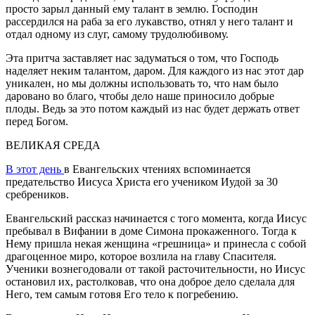
просто зарыл данный ему талант в землю. Господин
рассердился на раба за его лукавство, отнял у него талант и
отдал одному из слуг, самому трудолюбивому.
Эта притча заставляет нас задуматься о том, что Господь
наделяет неким талантом, даром. Для каждого из нас этот дар
уникален, но мы должны использовать то, что нам было
даровано во благо, чтобы дело наше приносило добрые
плоды. Ведь за это потом каждый из нас будет держать ответ
перед Богом.
ВЕЛИКАЯ СРЕДА
В этот день
в Евангельских чтениях вспоминается
предательство Иисуса Христа его учеником Иудой за 30
сребреников.
Евангельский рассказ начинается с того момента, когда Иисус
пребывал в Вифании в доме Симона прокаженного. Тогда к
Нему пришла некая женщина «грешница» и принесла с собой
драгоценное миро, которое возлила на главу Спасителя.
Ученики вознегодовали от такой расточительности, но Иисус
остановил их, растолковав, что она доброе дело сделала для
Него, тем самым готовя Его тело к погребению.