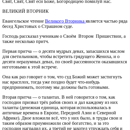
Свят, Свят, Свят еси Боже, Богородицею помилуй нас.
ВЕЛИКИЙ ВТОРНИК
Евангельское чтение
Великого Вторника
является частью ряда
бесед Христовых о Страшном суде.
Господь рассказал ученикам о Своём Втором Пришествии, а
также несколько притч.
Первая притча — о десяти мудрых девах, запасшихся маслом
для светильников, чтобы встретить грядущего Жениха, и о
десяти неразумных девах, по своей рассеянности оказавшихся
неготовыми к этой встрече.
Она как раз говорит о том, что суд Божий может застигнуть
нас врасплох, тогда уже поздно будет что-нибудь
предпринимать, поэтому мы должны быть готовыми.
Вторая притча — о талантах. В ней говорится о том, как
господин призвал трёх рабов своих и дал каждому из них
таланты (денежная единица, которая использовалась в
античные времена в Европе, Передней Азии и Северной
Африке). Двое вложили всё, что у них было, в труды свои и
таким образом приумножили своё богатство, и за это
господин наградил их, а третий не захотел утруждать себя и