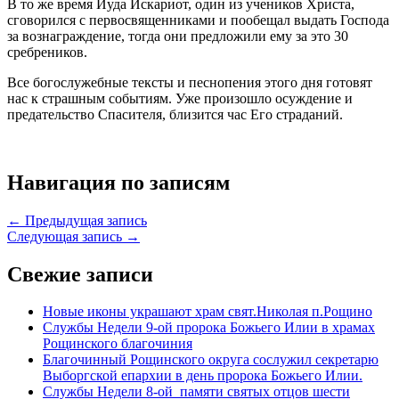
В то же время Иуда Искариот, один из учеников Христа,
сговорился с первосвященниками и пообещал выдать Господа
за вознаграждение, тогда они предложили ему за это 30
сребреников.
Все богослужебные тексты и песнопения этого дня готовят
нас к страшным событиям. Уже произошло осуждение и
предательство Спасителя, близится час Его страданий.
Навигация по записям
← Предыдущая запись
Следующая запись →
Свежие записи
Новые иконы украшают храм свят.Николая п.Рощино
Службы Недели 9-ой пророка Божьего Илии в храмах
Рощинского благочиния
Благочинный Рощинского округа сослужил секретарю
Выборгской епархии в день пророка Божьего Илии.
Службы Недели 8-ой памяти святых отцов шести