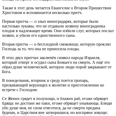
Также в этот день читается Евангелие о Втором Пришествии
Христовом и вспоминается несколько притч.
Первая притча — о злых виноградарях, которые были
настолько лукавы, что не отдавали хозяину виноградника
плодов в надлежащее время. Они избили слуг, которых послал
хозяин, и убили его единственного сына.
Вторая притча — о бесплодной смоковице, которую проклял
Господь за то, что она не приносила плоды.
В этих двух притчах заключён символ народа Израиля,
который отверг и осудил сына Божьего на смерть. А ещё это
образ души человеческой, которую люди порой закрывают от
Бога.
В понедельник, вторник и среду поется тропарь,
призывающий верующих к молитве и приготовлению ко
встрече с Господом:
Се Жених грядет в полунощи, и блажен раб, егоже обрящет
бдяща: не достоин же паки, егоже обрящет унывающа. Блюди
убо душе моя, не сном отяготися, да не смерти предана
будеши, и Царствия вне затворишися, но воспряни зовущи: