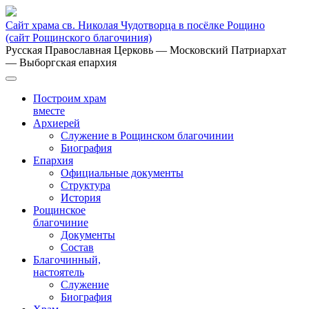
Сайт храма св. Николая Чудотворца в посёлке Рощино
(сайт Рощинского благочиния)
Русская Православная Церковь
— Московский Патриархат
— Выборгская епархия
Построим храм
вместе
Архиерей
Служение в Рощинском благочинии
Биография
Епархия
Официальные документы
Структура
История
Рощинское
благочиние
Документы
Состав
Благочинный,
настоятель
Служение
Биография