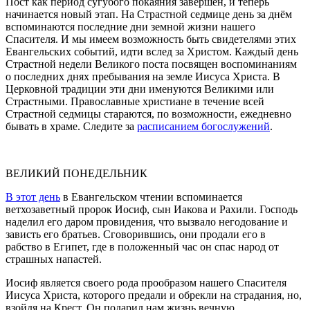
Пост как период сугубого покаяния завершён, и теперь
начинается новый этап. На Страстной седмице день за днём
вспоминаются последние дни земной жизни нашего
Спасителя. И мы имеем возможность быть свидетелями этих
Евангельских событий, идти вслед за Христом. Каждый день
Страстной недели Великого поста посвящен воспоминаниям
о последних днях пребывания на земле Иисуса Христа. В
Церковной традиции эти дни именуются Великими или
Страстными. Православные христиане в течение всей
Страстной седмицы стараются, по возможности, ежедневно
бывать в храме. Следите за
расписанием богослужений
.
ВЕЛИКИЙ ПОНЕДЕЛЬНИК
В этот день
в Евангельском чтении вспоминается
ветхозаветный пророк Иосиф, сын Иакова и Рахили. Господь
наделил его даром провидения, что вызвало негодование и
зависть его братьев. Сговорившись, они продали его в
рабство в Египет, где в положенный час он спас народ от
страшных напастей.
Иосиф является своего рода прообразом нашего Спасителя
Иисуса Христа, которого предали и обрекли на страдания, но,
взойдя на Крест, Он подарил нам жизнь вечную.