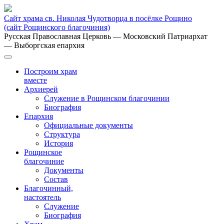
Сайт храма св. Николая Чудотворца в посёлке Рощино
(сайт Рощинского благочиния)
Русская Православная Церковь
— Московский Патриархат
— Выборгская епархия
Построим храм
вместе
Архиерей
Служение в Рощинском благочинии
Биография
Епархия
Официальные документы
Структура
История
Рощинское
благочиние
Документы
Состав
Благочинный,
настоятель
Служение
Биография