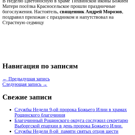
В Неделю Цветоносную в храме Тихвинской иконы Божией
Матери посёлка Красносельское прошли праздничные
богослужения. Настоятель,
священник Андрей Морозов
,
поздравил прихожан с праздником и напутствовал на
Страстную седмицу
Навигация по записям
← Предыдущая запись
Следующая запись →
Свежие записи
Службы Недели 9-ой пророка Божьего Илии в храмах
Рощинского благочиния
Благочинный Рощинского округа сослужил секретарю
Выборгской епархии в день пророка Божьего Илии.
Службы Недели 8-ой памяти святых отцов шести