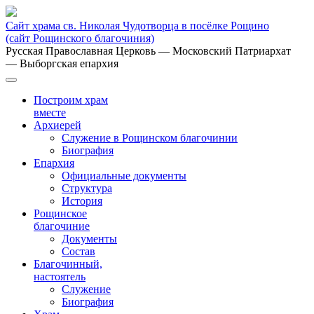
Сайт храма св. Николая Чудотворца в посёлке Рощино
(сайт Рощинского благочиния)
Русская Православная Церковь
— Московский Патриархат
— Выборгская епархия
Построим храм
вместе
Архиерей
Служение в Рощинском благочинии
Биография
Епархия
Официальные документы
Структура
История
Рощинское
благочиние
Документы
Состав
Благочинный,
настоятель
Служение
Биография