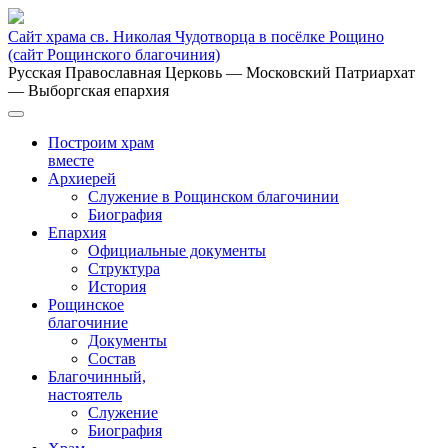
Сайт храма св. Николая Чудотворца в посёлке Рощино
(сайт Рощинского благочиния)
Русская Православная Церковь
— Московский Патриархат
— Выборгская епархия
Построим храм
вместе
Архиерей
Служение в Рощинском благочинии
Биография
Епархия
Официальные документы
Структура
История
Рощинское
благочиние
Документы
Состав
Благочинный,
настоятель
Служение
Биография