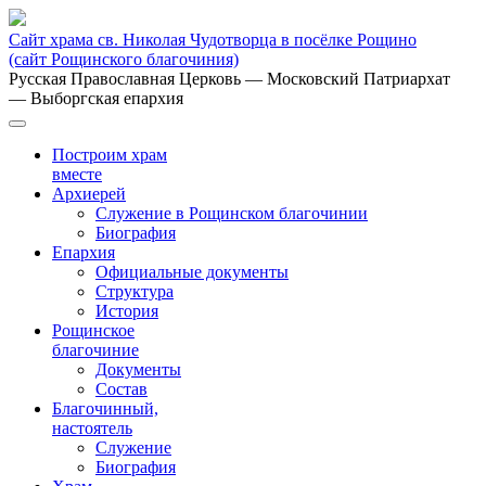
Сайт храма св. Николая Чудотворца в посёлке Рощино
(сайт Рощинского благочиния)
Русская Православная Церковь
— Московский Патриархат
— Выборгская епархия
Построим храм
вместе
Архиерей
Служение в Рощинском благочинии
Биография
Епархия
Официальные документы
Структура
История
Рощинское
благочиние
Документы
Состав
Благочинный,
настоятель
Служение
Биография