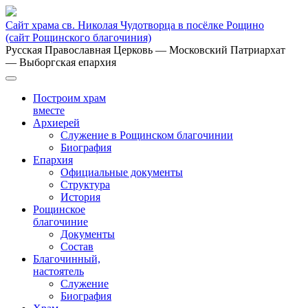
Сайт храма св. Николая Чудотворца в посёлке Рощино
(сайт Рощинского благочиния)
Русская Православная Церковь
— Московский Патриархат
— Выборгская епархия
Построим храм
вместе
Архиерей
Служение в Рощинском благочинии
Биография
Епархия
Официальные документы
Структура
История
Рощинское
благочиние
Документы
Состав
Благочинный,
настоятель
Служение
Биография