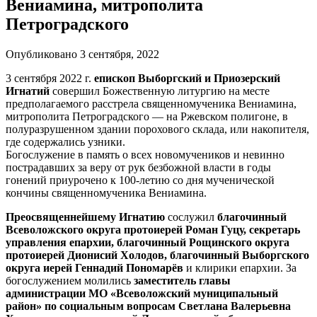
Вениамина, митрополита
Петроградского
Опубликовано 3 сентября, 2022
3 сентября 2022 г.
епископ Выборгский и Приозерский
Игнатий
совершил Божественную литургию на месте
предполагаемого расстрела священномученика Вениамина,
митрополита Петроградского — на Ржевском полигоне, в
полуразрушенном здании порохового склада, или накопителя,
где содержались узники.
Богослужение в память о всех новомучеников и невинно
пострадавших за веру от рук безбожной власти в годы
гонений приурочено к 100-летию со дня мученической
кончины священномученика Вениамина.
Преосвященнейшему Игнатию
сослужил
благочинный
Всеволожского округа протоиерей Роман Гуцу, секретарь
управления епархии, благочинный Рощинского округа
протоиерей Дионисий Холодов, благочинный Выборгского
округа иерей Геннадий Пономарёв
и клирики епархии. За
богослужением молились
заместитель главы
администрации МО «Всеволожский муниципальный
район» по социальным вопросам Светлана Валерьевна