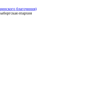
ощинского благочиния)
ыборгская епархия