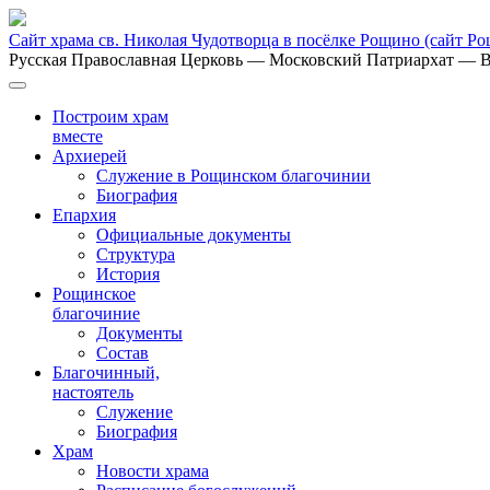
Сайт храма св. Николая Чудотворца в посёлке Рощино
(сайт Р
Русская Православная Церковь
— Московский Патриархат
— В
Построим храм
вместе
Архиерей
Служение в Рощинском благочинии
Биография
Епархия
Официальные документы
Структура
История
Рощинское
благочиние
Документы
Состав
Благочинный,
настоятель
Служение
Биография
Храм
Новости храма